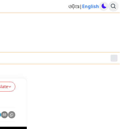
ଓଡ଼ିଆ
|
English
slate