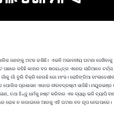
ୋଲିସ ଜଣଙ୍କୁ ଅଟକ ରଖିଛି। ଏଭଳି ଅଭାବନୀୟ ଘଟଣା ଦେଖିବାକୁ ମ
ନଷ୍ଟ ପଛରେ ରହିଛି କାହାର ବଡ ଷଡଯନ୍ତ୍ର ଏନେଇ ଚାରିଆଡେ ଚର୍ଚ୍ଚା
ୁ ଗାଁ ବୁଲି ବିକ୍ରି ହେଉଛି ଗୋ ମାଂସ। ରୋହିଙ୍ଗିଆ ବାଂଲାଦେଶୀ
 ପୋଲିସ ପ୍ରଶାସନ ଏନେଇ ନୀରବଦ୍ରଷ୍ଟା ସାଜିଛି। ମୟୁରଭଞ୍ଜ 
, ତଥା ହିନ୍ଦୁ ଧର୍ମକୁ ନଷ୍ଟ କରିବାର ଏକ ବ୍ୟାଧି ଭଳି ବ୍ୟାପି ବ
କ ଉପରେ ରୋକ ନ ଲଗାଇଲେ ଆଗକୁ ଏହି ଘଟଣା ବଡ ରୂପ ନେଇପାରେ।