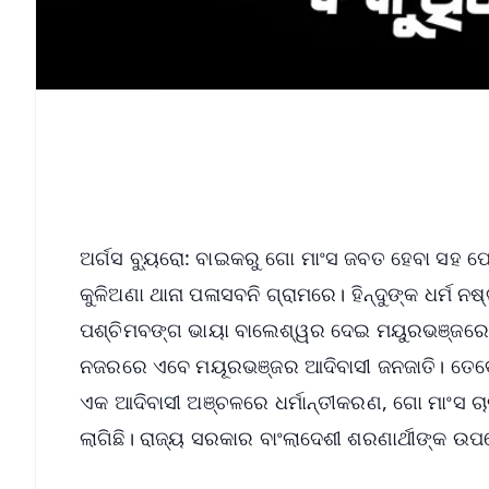
ଅର୍ଗସ ବ୍ୟୁରୋ: ବାଇକରୁ ଗୋ ମାଂସ ଜବତ ହେବା ସହ ପ
କୁଳିଅଣା ଥାନା ପଳାସବନି ଗ୍ରାମରେ। ହିନ୍ଦୁଙ୍କ ଧର୍ମ 
ପଶ୍ଚିମବଙ୍ଗ ଭାୟା ବାଲେଶ୍ୱର ଦେଇ ମୟୁରଭଞ୍ଜରେ ଗାଁକ
ନଜରରେ ଏବେ ମୟୂରଭଞ୍ଜର ଆଦିବାସୀ ଜନଜାତି। ତେବେ
ଏକ ଆଦିବାସୀ ଅଞ୍ଚଳରେ ଧର୍ମାନ୍ତୀକରଣ, ଗୋ ମାଂସ ଚାଲାଣ
ଲାଗିଛି। ରାଜ୍ୟ ସରକାର ବାଂଲାଦେଶୀ ଶରଣାର୍ଥୀଙ୍