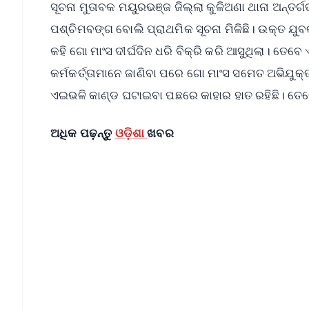
ସୂଚନା ମୁତାବକ ମୟୁରଭଞ୍ଜ ଜିଲ୍ଲା କୁଳିଅଣା ଥାନା ଅନ୍ତର
ପଶ୍ଚିମବଙ୍ଗ ବୋଲି ପ୍ରାଥମିକ ସୂଚନା ମିଳିଛି। ଉକ୍ତ ଯୁବ
କହି ଗୋ ମାଂସ ଦୀର୍ଘଦିନ ଧରି ବିକ୍ରି କରି ଆସୁଥିଲା। ତେବେ
କର୍ମକର୍ତ୍ତାମାନେ ଜାଣିବା ପରେ ଗୋ ମାଂସ ସମେତ ଅଭିଯୁକ
ଏଇଭଳି କାଣ୍ଡ ଘଟାଇବା ପଛରେ କାହାର ହାତ ରହିଛି। ତେବେ
ଅଧିକ ପଢ଼ନ୍ତୁ
ଓଡ଼ିଶା
ଖବର
📱 Get Argus News App
📰 60 Word News
🎬 Argus Podcast
🔔 Free Notification Alerts
Download Free:
Android - Scan QR
i