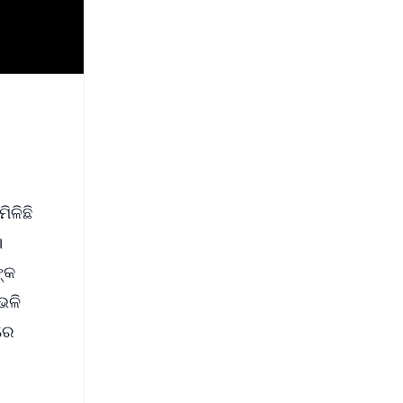
ିଳିଛି
।
ଙ୍କ
ଭଳି
ାରେ