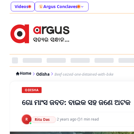
Videos
Argus Conclaves
Home
Odisha
Beef-seized-one-detained-with-bike
ODISHA
ଗୋ ମାଂସ ଜବତ: ବାଇକ ସହ ଜଣେ ଅଟକ
R
·
2 years ago
·
1
min read
Ritu Das