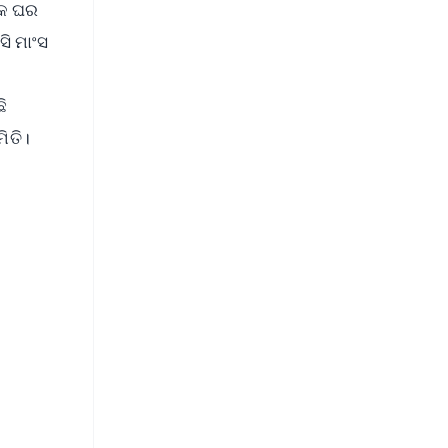
୍କ ଘର
ସି ମାଂସ
ି
ମିତି।
FREE
⭐
s