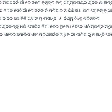
୍ଗତ ପଳାଶବନି ଗାଁ ରେ ଜଣେ କ୍ଷୁଦ୍ର ଲଘୁ ସମ୍ପ୍ରଦାୟର ଯୁବକ ଯାହାଙ
କ ଜଣକ ସେହି ଗାଁ ରେ ଜନଜାତି ପରିବାର ଓ କିଛି ସାଧାରଣ ଲୋକଙ୍କୁ ଖା
 ଏ ବାବଦ ରେ କିଛି ସ୍ଥାନୀୟ ବାସୀନ୍ଦା ଓ ବିଶ୍ୱ ହିନ୍ଦୁ ପରିଷଦର
୍ତ ଯୁବକଙ୍କୁ ଧରି ପୋଲିସ ଜିମା ଦେଇ ଥିଲେ। ତେବେ ଏଠି ପ୍ରଶ୍ନ ଉଠୁଛ
 ଏନେଇ ପୋଲିସ ଏବଂ ପ୍ରଶାସନିକ ଅଧିକାରୀ ଜାଣିପାରୁ ନାହାନ୍ତି କେ
✨
📺 Live TV and Breaking News
⭐
⭐
⭐
⭐
4.8 Rating
50K+ Download
OS - Scan QR