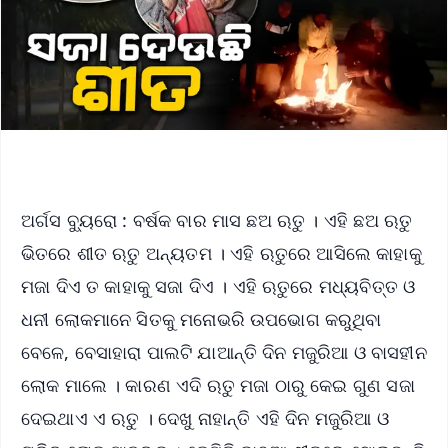
ଅର୍ଗସ ବ୍ୟୁରୋ : ବର୍ଷକ ବାର ମାସ ଛଅ ଋତୁ । ଏହି ଛଅ ଋତୁ
ଭିତରେ ଶୀତ ଋତୁ ଅନ୍ୟତମ । ଏହି ଋତୁରେ ଆସିଲେ କାହାକୁ
ମଜା ଦିଏ ତ କାହାକୁ ସଜା ଦିଏ । ଏହି ଋତୁରେ ମଧ୍ୟବିତ୍ତ ଓ
ଧନୀ ଲୋକମାନେ ସିତକୁ ମନୋଭରି ଉପଭୋଗ କରୁଥିବା
ବେଳେ, ବେସାହାରା ପାଲଟି ଯାଆନ୍ତି ଦିନ ମଜୁରିଆ ଓ ବାସହୀନ
ଲୋକ ମାଲେ । କାରଣ ଏଦି ଋତୁ ମଜା ଠାରୁ କେଇ ଗୁଣ ସଜା
ଦେଇଥାଏ ଏ ଋତୁ । ଦେଖୁ ନାହାନ୍ତି ଏହି ଦିନ ମଜୁରିଆ ଓ