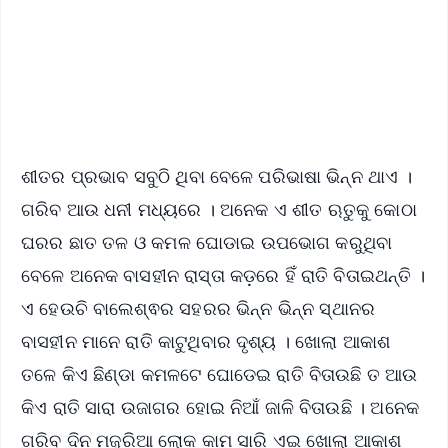
Download Free:
Android - Scan QR
iOS - Scan QR
ଶୀତର ପ୍ରଭାବ ସବୁଠି ଥିବା ବେଳେ ପରିଭାଷା ଭିନ୍ନ ଥାଏ ।
ଗରିବ ଆଉ ଧନୀ ମଧ୍ୟରେ । ଅନେକ ଏ ଶୀତ ଋତୁକୁ କୋଠା
ଘରର ଛାତ ତଳ ଓ କମଳ ଘୋଡାଇ ଉପଭୋଗ କରୁଥିବା
ବେଳେ ଅନେକ ବାସହୀନ ରାସ୍ତା କଡ଼ରେ ହିଁ ରାତି ବିତାଇଥନ୍ତି ।
ଏ ହେଉଚି ବାଲେଶ୍ଵର ସହରର ଭିନ୍ନ ଭିନ୍ନ ସ୍ଥାନର
ବାସହୀନ ମାନେ ରାତି କାଟୁଥିବାର ଦୃଶ୍ୟ । ଖୋଲା ଆକାଶ
ତଳେ କିଏ ଛିଣ୍ଡା କମଳଟେ ଘୋଡେଇ ରାତି ବିତାଉଛି ତ ଆଉ
କିଏ ରାତି ସାରା ଉଜାଗର ହୋଇ ନିଆଁ ଜାଳି ବିତାଉଛି । ଅନେକ
ଗରିବ ଦିନ ମଜୁରିଆ ଲୋକ କାମ ସାରି ଏଇ ଖୋଲା ଆକାଶ