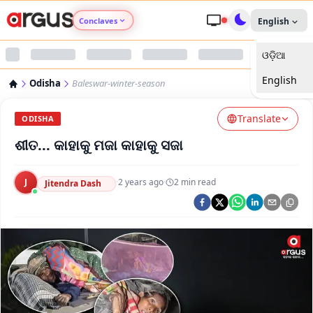
Conclaves
English
ଓଡ଼ିଆ
Argus Agri Vikas
English
Odisha
Baleswar-winter-season
Argus Nari Shakti
Translate
ODISHA
Argus Education Next
ଶୀତ... କାହାକୁ ମଜା କାହାକୁ ସଜା
Argus Health Connect
J
·
2 years ago
·
2
min read
Jitendra Dash
Argus Swaad Odisha
Argus Chalo Dekhein Apna Desh