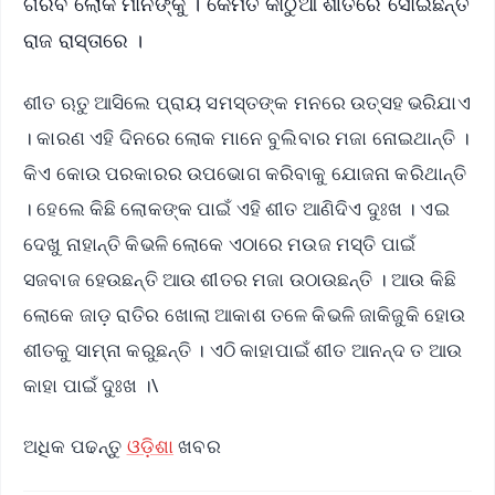
ଗରିବ ଲୋକ ମାନଙ୍କୁ । କେମିତି କାଠୁଆ ଶୀତରେ ସୋଇଛନ୍ତି
ରାଜ ରାସ୍ତାରେ ।
ଶୀତ ଋତୁ ଆସିଲେ ପ୍ରାୟ ସମସ୍ତଙ୍କ ମନରେ ଉତ୍ସହ ଭରିଯାଏ
। କାରଣ ଏହି ଦିନରେ ଲୋକ ମାନେ ବୁଲିବାର ମଜା ନୋଇଥାନ୍ତି ।
କିଏ କୋଉ ପରକାରର ଉପଭୋଗ କରିବାକୁ ଯୋଜନା କରିଥାନ୍ତି
। ହେଲେ କିଛି ଲୋକଙ୍କ ପାଇଁ ଏହି ଶୀତ ଆଣିଦିଏ ଦୁଃଖ । ଏଇ
ଦେଖୁ ନାହାନ୍ତି କିଭଳି ଲୋକେ ଏଠାରେ ମଉଜ ମସ୍ତି ପାଇଁ
ସଜବାଜ ହେଉଛନ୍ତି ଆଉ ଶୀତର ମଜା ଉଠାଉଛନ୍ତି । ଆଉ କିଛି
ଲୋକେ ଜାଡ଼ ରାତିର ଖୋଲା ଆକାଶ ତଳେ କିଭଳି ଜାକିଜୁକି ହୋଉ
ଶୀତକୁ ସାମ୍ନା କରୁଛନ୍ତି । ଏଠି କାହାପାଇଁ ଶୀତ ଆନନ୍ଦ ତ ଆଉ
କାହା ପାଇଁ ଦୁଃଖ ।\
ଅଧିକ ପଢନ୍ତୁ
ଓଡ଼ିଶା
ଖବର