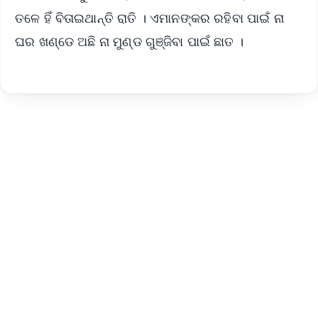
ତଳେ ହିଁ ବିତାଇଥାନ୍ତି ରାତି । ଏମାନଙ୍କର ରହିବା ପାଇଁ ନା
ଘର ଖଣ୍ଡେ ଅଛି ନା ମୁଣ୍ଡ ଗୁଞ୍ଜିବା ପାଇଁ ଛାତ ।