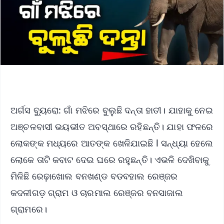
ଅର୍ଗସ ବ୍ୟୁରୋ: ଗାଁ ମଝିରେ ବୁଲୁଛି ଦନ୍ତା ହାତୀ। ଯାହାକୁ ନେଇ
ଅଞ୍ଚଳବାସୀ ଭୟଭୀତ ଅବସ୍ଥାରେ ରହିଛନ୍ତି। ଯାହା ଫଳରେ
ଲୋକଙ୍କ ମଧ୍ୟରେ ଆତଙ୍କ ଖେଳିଯାଇଛି l ସନ୍ଧ୍ୟା ହେଲେ
ଲୋକେ ତାଟି କବାଟ ଦେଇ ଘରେ ରହୁଛନ୍ତି। ଏଭଳି ଦେଖିବାକୁ
ମିଳିଛି ରେଢ଼ାଖୋଲ ବନଖଣ୍ଡ ବଡବହାଲ ରେଞ୍ଜର
କଦଳୀଗଡ଼ ଗ୍ରାମ ଓ ଚାରମାଲ ରେଞ୍ଜର ବନସାଜାଲ
ଗ୍ରାମରେ।