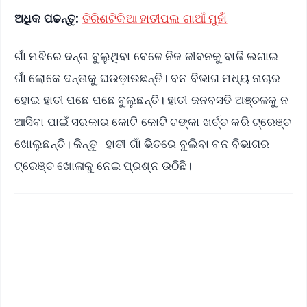
ଅଧିକ ପଢନ୍ତୁ:
ତିରିଶଟିକିଆ ହାତୀପଲ ଗାଆଁ ମୁହାଁ
ଗାଁ ମଝିରେ ଦନ୍ତା ବୁଲୁଥିବା ବେଳେ ନିଜ ଜୀବନକୁ ବାଜି ଲଗାଇ
ଗାଁ ଲୋକେ ଦନ୍ତାକୁ ଘଉଡ଼ାଉଛନ୍ତି। ବନ ବିଭାଗ ମଧ୍ୟ ନାଚାର
ହୋଇ ହାତୀ ପଛେ ପଛେ ବୁଲୁଛନ୍ତି। ହାତୀ ଜନବସତି ଅଞ୍ଚଳକୁ ନ
ଆସିବା ପାଇଁ ସରକାର କୋଟି କୋଟି ଟଙ୍କା ଖର୍ଚ୍ଚ କରି ଟ୍ରେଞ୍ଚ
ଖୋଲୁଛନ୍ତି। କିନ୍ତୁ ହାତୀ ଗାଁ ଭିତରେ ବୁଲିବା ବନ ବିଭାଗର
ଟ୍ରେଞ୍ଚ ଖୋଳାକୁ ନେଇ ପ୍ରଶ୍ନ ଉଠିଛି।