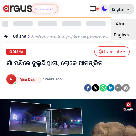
Conclaves
English
ଓଡ଼ିଆ
Argus Agri Vikas
English
Odisha
An-elephant-entering-of-the-village-people-are-tremblled
Argus Nari Shakti
Translate
ODISHA
Argus Education Next
ଗାଁ ମଝିରେ ବୁଲୁଛି ହାତୀ, ଲୋକେ ଆତଙ୍କିତ
Argus Health Connect
R
·
2 years ago
Ritu Das
Argus Swaad Odisha
Argus Chalo Dekhein Apna Desh