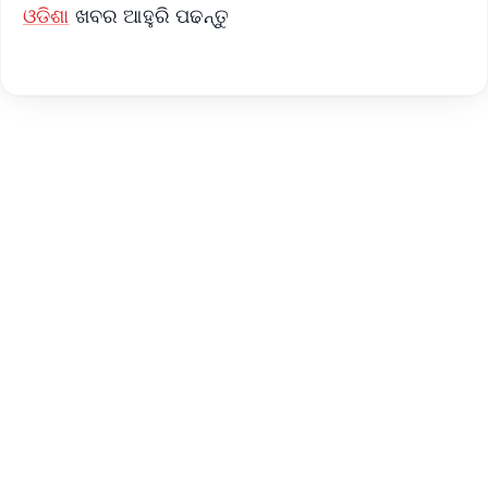
ଓଡିଶା
ଖବର ଆହୁରି ପଢନ୍ତୁ