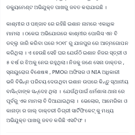
ଡକ୍ୟୁମେଣ୍ଟ ଅଭିଯୁକ୍ତ ପାଖରୁ ଜବତ କରାଯାଇଛି ।
କାଶ୍ମୀର ଓ ପଞ୍ଜାବ ରେ ରହିଛି ଇଶାନ ନାମରେ ଏକାଧିକ
ମାମଲା । ଠକେଇ ଅଭିଯୋଗରେ କାଶ୍ମୀର ପୋଲିସ ଏନ ବି
ଡବ୍ଲୁ ଜାରି କରିବା ପରେ ୨୦୧୮ ରୁ ଯାଜପୁର ରେ ଆତ୍ମଗୋପନ
କରିଥିଲା । ଏ ହେଉଛି ସେହି ଘର ଯେଉଁଠି ଇଶାନ ନିଜର ସ୍ତ୍ରୀ ଓ
୫ ବର୍ଷ ର ଝିଅକୁ ନେଇ ରହୁଥିଲା। ନିଜକୁ ଜଣେ ସେନା ଡାକ୍ତର ,
ସ୍ନାୟୁରୋଗ ବିଶେଷଜ୍ଞ , PMOର ଅଫିସର ଓ NIA ଅଧିକାରୀ
ଭଳି ବିଭିନ୍ନ ପରିଚୟ ଦେଉଥିବା ଇଶାନ ଉପରେ କିନ୍ତୁ ସ୍ଥାନୀୟ
ବାସିନ୍ଦାଙ୍କ ସନ୍ଦେହ ଥିଲା । ଯେଉଁଥିପାଇଁ ଧର୍ମଶାଳା ଥାନା ରେ
ପୂର୍ବରୁ ଏକ ମାମଲା ବି ଦିଆଯାଇଥିଲା । ଭେଲୋର, ଆମେରିକା ଓ
କାନାଡ଼ା ର ଜାଲ୍ ଡାକ୍ତରୀ ଡିଗ୍ରୀ ସାର୍ଟିଫିକେଟ୍ କୁ ମଧ୍ୟ
ଅଭିଯୁକ୍ତ ପାଖରୁ ଜବତ କରିଛି ଏସଟିଫ ।