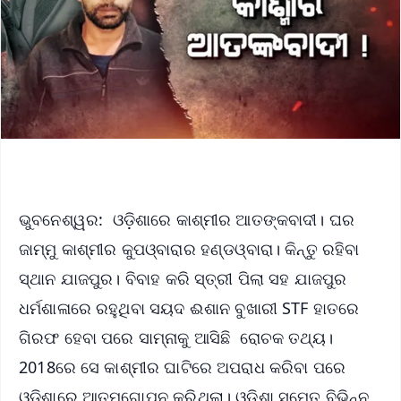
ଭୁବନେଶ୍ୱର: ଓଡ଼ିଶାରେ କାଶ୍ମୀର ଆତଙ୍କବାଦୀ। ଘର
ଜାମ୍ମୁ କାଶ୍ମୀର କୁପଓ୍ବାରାର ହଣ୍ଡଓ୍ବାରା। କିନ୍ତୁ ରହିବା
ସ୍ଥାନ ଯାଜପୁର। ବିବାହ କରି ସ୍ତ୍ରୀ ପିଲା ସହ ଯାଜପୁର
ଧର୍ମଶାଳାରେ ରହୁଥିବା ସୟଦ ଈଶାନ ବୁଖାରୀ STF ହାତରେ
ଗିରଫ ହେବା ପରେ ସାମ୍ନାକୁ ଆସିଛି ରୋଚକ ତଥ୍ୟ।
2018ରେ ସେ କାଶ୍ମୀର ଘାଟିରେ ଅପରାଧ କରିବା ପରେ
ଓଡ଼଼ିଶାରେ ଆତ୍ମଗୋପନ କରିଥିଲା। ଓଡ଼ିଶା ସମେତ ବିଭିନ୍ନ