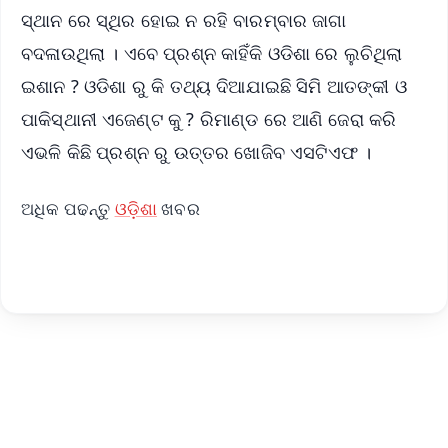
ସ୍ଥାନ ରେ ସ୍ଥିର ହୋଇ ନ ରହି ବାରମ୍ବାର ଜାଗା
ବଦଳାଉଥିଲା । ଏବେ ପ୍ରଶ୍ନ କାହିଁକି ଓଡିଶା ରେ ଲୁଚିଥିଲା
ଇଶାନ ? ଓଡିଶା ରୁ କି ତଥ୍ୟ ଦିଆଯାଇଛି ସିମି ଆତଙ୍କୀ ଓ
ପାକିସ୍ଥାନୀ ଏଜେଣ୍ଟ କୁ ? ରିମାଣ୍ଡ ରେ ଆଣି ଜେରା କରି
ଏଭଳି କିଛି ପ୍ରଶ୍ନ ରୁ ଉତ୍ତର ଖୋଜିବ ଏସଟିଏଫ ।
ଅଧିକ ପଢନ୍ତୁ
ଓଡ଼ିଶା
ଖବର