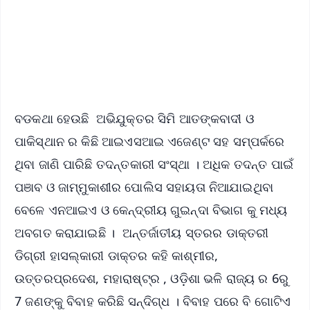
Download Free:
Android - Scan QR
iOS - Scan QR
ବଡକଥା ହେଉଛି ଅଭିଯୁକ୍ତର ସିମି ଆତଙ୍କବାଦୀ ଓ
ପାକିସ୍ଥାନ ର କିଛି ଆଇଏସଆଇ ଏଜେଣ୍ଟ ସହ ସମ୍ପର୍କରେ
ଥିବା ଜାଣି ପାରିଛି ତଦନ୍ତକାରୀ ସଂସ୍ଥା । ଅଧିକ ତଦନ୍ତ ପାଇଁ
ପଞାବ ଓ ଜାମ୍ମୁକାଶୀର ପୋଲିସ ସହାୟତା ନିଆଯାଇଥିବା
ବେଳେ ଏନଆଇଏ ଓ କେନ୍ଦ୍ରୀୟ ଗୁଇନ୍ଦା ବିଭାଗ କୁ ମଧ୍ୟ
ଅବଗତ କରାଯାଇଛି । ଅନ୍ତର୍ଜାତୀୟ ସ୍ତରର ଡାକ୍ତରୀ
ଡିଗ୍ରୀ ହାସଲ୍କାରୀ ଡାକ୍ତର କହି କାଶ୍ମୀର,
ଉତ୍ତରପ୍ରଦେଶ, ମହାରାଷ୍ଟ୍ର , ଓଡ଼ିଶା ଭଳି ରାଜ୍ୟ ର 6ରୁ
7 ଜଣଙ୍କୁ ବିବାହ କରିଛି ସନ୍ଦିଗ୍ଧ । ବିବାହ ପରେ ବି ଗୋଟିଏ