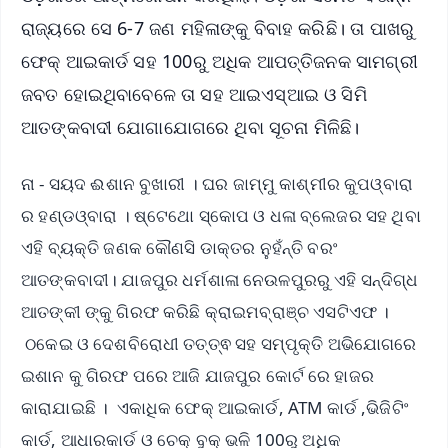
ରାଜ୍ୟରେ ସେ 6-7 ଜଣ ମହିଳାଙ୍କୁ ବିବାହ କରିଛି। ତା ପାଖରୁ
ଫେକ୍ ଆଇକାର୍ଡ ସହ 100ରୁ ଅଧିକ ଆପତ୍ତିଜନକ ସାମଗ୍ରୀ
ଜବତ ହୋଇଥିବାବେଳେ ତା ସହ ଆଇଏସ୍ଆଇ ଓ ସିମି
ଆତଙ୍କବାଦୀ ଯୋଗାଯୋଗରେ ଥିବା ସୂଚନା ମିଳିଛି।
ନା - ସୟଦ ଈଶାନ ବୁଖାରୀ । ଘର ଜାମ୍ମୁ କାଶ୍ମୀର କୁପଓ୍ବାରା
ର ହଣ୍ଡଓ୍ବାରା । ଷ୍ଟେଥୋ ସ୍କୋପ ଓ ଧଳା ବ୍ଲେଜର ସହ ଥିବା
ଏହି ବ୍ୟକ୍ତି ଜଣକ କୌଣସି ଡାକ୍ତର ନୁହଁନ୍ତି ବରଂ
ଆତଙ୍କବାଦୀ। ଯାଜପୁର ଧର୍ମଶାଳା ନେଉଳପୁରରୁ ଏହି ସନ୍ଦିଗ୍ଧ
ଆତଙ୍କୀ ଙ୍କୁ ଗିରଫ କରିଛି କ୍ରାଇମବ୍ରାଞ୍ଚ ଏସଟିଏଫ ।
ଠକେଇ ଓ ଦେଶବିରୋଧୀ ତତ୍ତ୍ଵ ସହ ସମ୍ପୃକ୍ତି ଅଭିଯୋଗରେ
ଇଶାନ କୁ ଗିରଫ ପରେ ଆଜି ଯାଜପୁର କୋର୍ଟ ରେ ହାଜର
କାରାଯାଇଛି । ଏକାଧିକ ଫେକ୍ ଆଇକାର୍ଡ, ATM କାର୍ଡ ,ଭିଜିଟିଂ
କାର୍ଡ, ଆଧାରକାର୍ଡ ଓ ଚେକ୍ ବୁକ୍ ଭଳି 100ରୁ ଅଧିକ