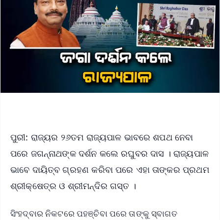
ପୁରୀ: ରାଜ୍ୟର ୨୬ତମ ରାଜ୍ୟପାଳ ଭାବରେ ଶପଥ ନେବା
ପରେ ଜଗନ୍ନାଥଙ୍କ ଦର୍ଶନ କଲେ ରଘୁବର ଦାସ । ରାଜ୍ୟପାଳ
ଭାବେ ଦାୟିତ୍ବ ଗ୍ରହଣ କରିବା ପରେ ଏହା ତାଙ୍କର ପ୍ରଥମ
ଶ୍ରୀକ୍ଷେତ୍ର ଓ ଶ୍ରୀମନ୍ଦିର ଗସ୍ତ ।
ସିଂହଦ୍ବାର ନିକଟରେ ପହଞ୍ଚିବା ପରେ ତାଙ୍କୁ ସ୍ବାଗତ