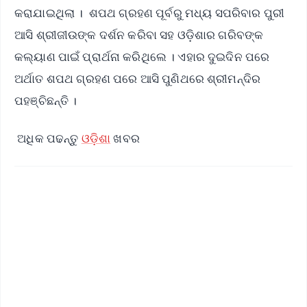
କରାଯାଇଥିଲା । ଶପଥ ଗ୍ରହଣ ପୂର୍ବରୁ ମଧ୍ୟ ସପରିବାର ପୁରୀ
ଆସି ଶ୍ରୀଜୀଉଙ୍କ ଦର୍ଶନ କରିବା ସହ ଓଡ଼ିଶାର ଗରିବଙ୍କ
କଲ୍ୟାଣ ପାଇଁ ପ୍ରାର୍ଥନା କରିଥିଲେ । ଏହାର ଦୁଇଦିନ ପରେ
ଅର୍ଥାତ ଶପଥ ଗ୍ରହଣ ପରେ ଆସି ପୁଣିଥରେ ଶ୍ରୀମନ୍ଦିର
ପହଞ୍ଚିଛନ୍ତି ।
ଅଧିକ ପଢନ୍ତୁ
ଓଡ଼ିଶା
ଖବର