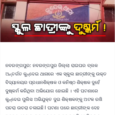
ନବରଙ୍ଗପୁର: ନବରଙ୍ଗପୁର ଜିଲ୍ଲା ରାଇଘର ବ୍ଲକ
ଅନ୍ତର୍ଗତ କୁନ୍ଦେଇ ଥାନାରେ ଏକ ସ୍କୁଲ ଛାତ୍ରୀଙ୍କୁ ଉକ୍ତ
ବିଦ୍ୟାଳୟର ପ୍ରଧାନଶିକ୍ଷକ ଓ କନିଷ୍ଠ ଶିକ୍ଷକ ଦୁହେଁ
ଦୁଷ୍କର୍ମ କରିଥିବା ଅଭିଯୋଗ ହୋଇଛି । ଏହି ଘଟଣାରେ
କୁନ୍ଦେଇ ପୁଲିସ ଅଭିଯୁକ୍ତ ଦୁଇ ଶିକ୍ଷକଙ୍କୁ ଅଟକ ରଖି
ପଚରା ଉଚରା ଚଳାଇଛି l ଘଟଣା ପରେ ଛାତ୍ରୀଙ୍କ ଦେହ