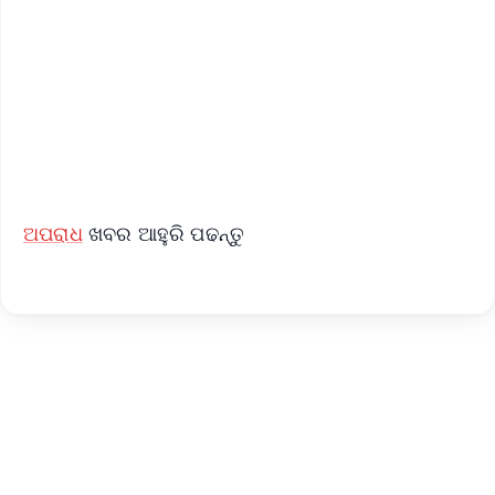
📺 Live TV and Breaking News
🔔 Free Notification Alerts
Download Free:
Android - Scan QR
iOS - Scan QR
ଅପରାଧ
ଖବର ଆହୁରି ପଢନ୍ତୁ