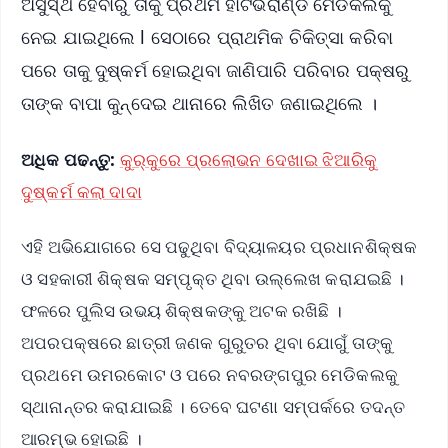
ଅସୁସ୍ଥ ହେବାରୁ ତାକୁ ପ୍ରଥମ ହାଟଭରାଣ୍ଡି ମେଡିକଲକୁ
ନେଇ ଯାଇଥିଲେ l ସେଠାରେ ପ୍ରାଥମିକ ଚିକିତ୍ସା କରିବା
ପରେ ତାକୁ ଦୁଷ୍କର୍ମ ହୋଇଥିବା ଜାଣିପାରି ପରିବାର ପକ୍ଷରୁ
ତାଙ୍କ ବାପା କୁନ୍ଦେଇ ଥାନାରେ ଲିଖିତ ଜଣାଇଥିଲେ ।
ଅଧିକ ପଢନ୍ତୁ:
କୁର୍‌କୁରେ ପ୍ରଲୋଭନ ଦେଖାଇ ଝିଆରିକୁ
ଦୁଷ୍କର୍ମ କଲା ଦାଦା
ଏହି ଅଭିଯୋଗରେ ସେ ପଢୁଥିବା ବିଦ୍ୟାଳୟର ପ୍ରଧାନଶିକ୍ଷକ
ଓ ସହକାରୀ ଶିକ୍ଷକ ସମ୍ପୃକ୍ତ ଥିବା ଉଲ୍ଲେଖ କରାଯଇଛି ।
ଫଳରେ ପୁଲିସ ଉଭୟ ଶିକ୍ଷକଙ୍କୁ ଅଟକ ରଖିଛି ।
ଅପରପକ୍ଷରେ ଛାତ୍ରୀ ଜଣକ ଗୁରୁତର ଥିବା ଯୋଗୁଁ ତାଙ୍କୁ
ପ୍ରଥମେ ଉମରକୋଟ ଓ ପରେ ନବରଙ୍ଗପୁର ମେଡିକଲକୁ
ସ୍ଥାନାନ୍ତର କରାଯାଇଛି । ତେବେ ଘଟଣା ସମ୍ପର୍କରେ ତଦନ୍ତ
ଆରମ୍ଭ ହୋଇଛି ।