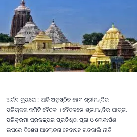
ଅର୍ଗସ ବ୍ୟୁରୋ : ଆଜି ଅନୁଷ୍ଠିତ ହେବ ଶ୍ରୀମନ୍ଦିର
ପରିଚାଳନା କମିଟି ବୈଠକ । ବୈଠକରେ ଶ୍ରୀମନ୍ଦିର ଯାତ୍ରୀ
ପରିକ୍ରମା ପ୍ରକଳ୍ପର ପ୍ରତିଷ୍ଠା ପୂଜା ଓ ଲୋକାର୍ପଣ
ଉପରେ ବିଶେଷ ଆଲୋଚନା ହେବାସହ ଗତକାଲି ନୀତି