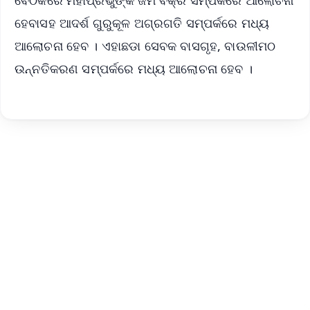
ବୈଠକରେ ମହାପ୍ରଭୁଙ୍କ ଜମି ବିକ୍ରି ସମ୍ପର୍କରେ ଆଲୋଚନା
ହେବାସହ ଆଦର୍ଶ ଗୁରୁକୂଳ ଅଗ୍ରଗତି ସମ୍ପର୍କରେ ମଧ୍ୟ
ଆଲୋଚନା ହେବ । ଏହାଛଡା ସେବକ ବାସଗୃହ, ବାଉଳୀମଠ
ଉନ୍ନତିକରଣ ସମ୍ପର୍କରେ ମଧ୍ୟ ଆଲୋଚନା ହେବ ।