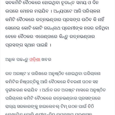
ସବକମିଟି ବୈଠକରେ ହୋଇଥିବା ଚୂଡାନ୍ତ ସମୟ ଓ ଦିନ
ଉପରେ ମୋହର ମରାଯିବ । ଅନ୍ୟପଟେ ଆଜି ପରିଚାଳନା
କମିଟି ବୈଠକରେ ରତ୍ନଭଣ୍ଡାର ପ୍ରସଙ୍ଗ ଉଠିବ କି ନାହିଁ
ସେନେଇ କୋଟି କୋଟି ଜଗନ୍ନାଥ ପ୍ରେମୀଙ୍କ ନଜର ରହିଥିବା
ବେଳେ ବୈଠକର ଏଜେଣ୍ଡାରେ କିନ୍ତୁ ରତ୍ନଭଣ୍ଡାର
ପ୍ରସଙ୍ଗ ସ୍ଥାନ ପାଇଛି ।
ଅଧିକ ପଢନ୍ତୁ
ଓଡ଼ିଶା
ଖବର
ଗତ ଅଗଷ୍ଟ ୪ ତାରିଖରେ ଅନୁଷ୍ଠିତ ହୋଇଥିବା ପରିଚାଳନା
କମିଟିର ନିଷ୍ପତ୍ତିକୁ ଆଜି ବୈଠକରେ ବିବରଣୀ ପଠନ ସହ
ଦୃଢୀକରଣ କରାଯିବ । ଅର୍ଥାତ ଗତ ଅଗଷ୍ଟ ମାସରେ ଅନୁଷ୍ଠିତ
ପରିଚାଳନା କମିଟି ବୈଠକରେ ରତ୍ନଭଣ୍ଡାର ପ୍ରସଙ୍ଗରେ
ରାଜ୍ୟ ସରକାରଙ୍କୁ ହାଇଲେବଲ୍ ଟିମ୍ ଗଠନ ପାଇଁ ଚିଠି
ଲେଖାଯିବ ବୋଲି ଶ୍ରୀମନ୍ଦିର ଉପମୁଖ୍ୟ ପ୍ରଶାସକ