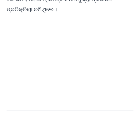
ପ୍ରତିକ୍ରିୟା ରଖିଥିଲେ ।
✨
📱 Get Argus News App