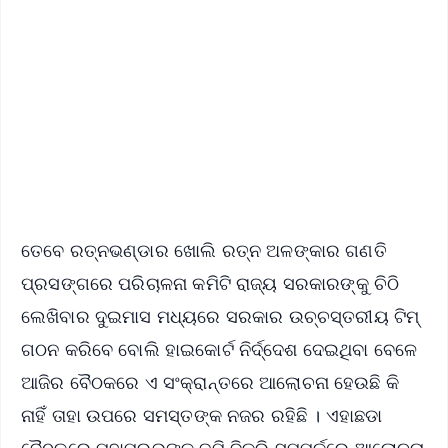
📰 60 Word News
🎬 Argus Podcast
📺 Live TV and Breaking News
🔔 Free Notification Alerts
Download Free:
Android - Scan QR
iOS - Scan QR
ତେବେ ରତ୍ନଭଣ୍ଡାର ଖୋଲି ରତ୍ନ ଅଳଙ୍କାର ଗଣତି
ପ୍ରସଙ୍ଗରେ ପରିଚାଳନା କମିଟି ରାଜ୍ୟ ସରକାରଙ୍କୁ ଚିଠି
ଲେଖିବାର ଦୁଇମାସ ମଧ୍ୟରେ ସରକାର ଉଚ୍ଚସ୍ତରୀୟ ଟିମ୍
ଗଠନ କରିବେ ବୋଲି ହାଇକୋର୍ଟ ନିର୍ଦ୍ଦେଶ ଦେଇଥିବା ବେଳେ
ଆଜିର ବୈଠକରେ ଏ ସଂକ୍ରାନ୍ତରେ ଆଲୋଚନା ହେଉଛି କି
ନାହିଁ ତାହା ଉପରେ ସମସ୍ତଙ୍କ ନଜର ରହିଛି । ଏହାଛଡା