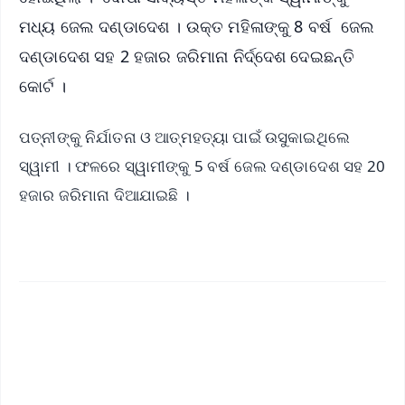
ମଧ୍ୟ ଜେଲ ଦଣ୍ଡାଦେଶ । ଉକ୍ତ ମହିଳାଙ୍କୁ 8 ବର୍ଷ ଜେଲ
ଦଣ୍ଡାଦେଶ ସହ 2 ହଜାର ଜରିମାନା ନିର୍ଦ୍ଦେଶ ଦେଇଛନ୍ତି
କୋର୍ଟ ।
ପତ୍ନୀଙ୍କୁ ନିର୍ଯାତନା ଓ ଆତ୍ମହତ୍ୟା ପାଇଁ ଉସୁକାଇଥିଲେ
ସ୍ୱାମୀ । ଫଳରେ ସ୍ୱାମୀଙ୍କୁ 5 ବର୍ଷ ଜେଲ ଦଣ୍ଡାଦେଶ ସହ 20
ହଜାର ଜରିମାନା ଦିଆଯାଇଛି ।