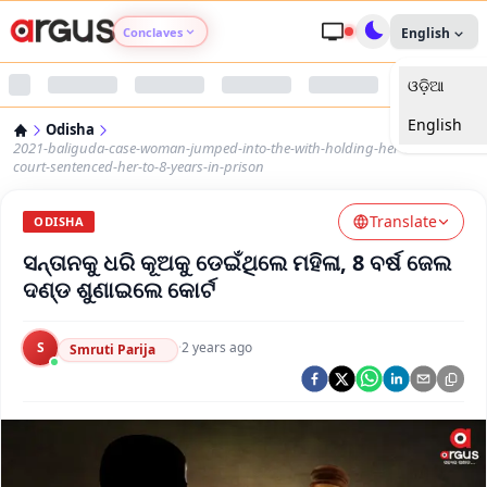
Conclaves
English
ଓଡ଼ିଆ
Argus Agri Vikas
English
Odisha
Argus Nari Shakti
2021-baliguda-case-woman-jumped-into-the-with-holding-her-child-the-
court-sentenced-her-to-8-years-in-prison
Argus Education Next
Translate
ODISHA
ସନ୍ତାନକୁ ଧରି କୂଅକୁ ଡେଇଁଥିଲେ ମହିଳା, 8 ବର୍ଷ ଜେଲ
Argus Health Connect
ଦଣ୍ଡ ଶୁଣାଇଲେ କୋର୍ଟ
Argus Swaad Odisha
S
·
2 years ago
Smruti Parija
Argus Chalo Dekhein Apna Desh