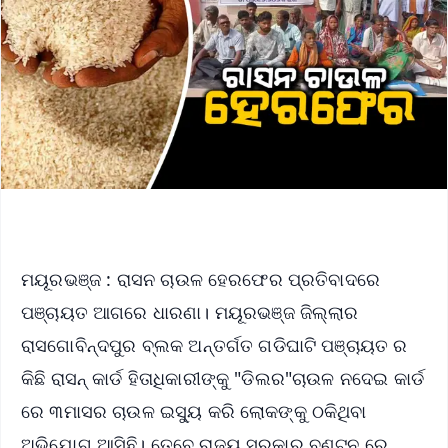
ମୟୂରଭଞ୍ଜ : ରାସନ ଚାଉଳ ହେରଫେର ପ୍ରତିବାଦରେ
ପଞ୍ଚାୟତ ଆଗରେ ଧାରଣା। ମୟୂରଭଞ୍ଜ ଜିଲ୍ଲାର
ରାସଗୋବିନ୍ଦପୁର ବ୍ଲକ ଅନ୍ତର୍ଗତ ଗଡିଘାଟି ପଞ୍ଚାୟତ ର
କିଛି ରାସନ୍ କାର୍ଡ ହିତାଧିକାରୀଙ୍କୁ "ଡିଲର"ଚାଉଳ ନଦେଇ କାର୍ଡ
ରେ ୩ମାସର ଚାଉଳ ଇସ୍ୟୁ କରି ଲୋକଙ୍କୁ ଠକିଥିବା
ଅଭିଯୋଗ ଆସିଛି। ତେବେ ରାଜ୍ୟ ସରକାର ବଣ୍ଟନ ରେ