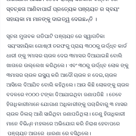
ସ୍ବଚ୍ଛତା ଆଣିବାପାଇଁ ପ୍ରତ୍ୟେକ ପଞ୍ଚାୟତ ର ସ୍ବୟଂ
ସହାୟକା ମା ମାନଙ୍କୁ ଦାଇତ୍ୱ ଦେଇଛନ୍ତି ।
ସୂଚନା ମୁତାବକ ଗଡିଘାଟି ପଞ୍ଚାୟତ ରେ ସ୍ୱାଗତିକା
ସୟଂସହାୟିକା ଗୋଷ୍ଠୀ ତରଫରୁ ପ୍ରାୟ ୩୦୦ରୁ ଉର୍ଦ୍ଧ୍ବ କାର୍ଡ
ଧାରୀ ଙ୍କୁ ୨ମାସର ଚାଉଳ ଦେଇ ୩ମାସର ଦିଆଯାଇଛି ବୋଲି
ଖାତାରେ ଉଲ୍ଲେଖ କରିଥିଲେ। ଏବଂ ୩୦ରୁ ଉର୍ଦ୍ଧ୍ବ ଲୋକ ଙ୍କୁ
୩ମାସର ଚାଉଳ ଇସ୍ୟୁ କରି ଆଦୌ ଚାଉଳ ନ ଦେଇ,ଚାଉଳ
ଆସିଲେ ଦିଆଯିବ ବୋଲି କହିଥିଲେ। ଆଉ କିଛି ଲୋକଙ୍କୁ ଚାଉଳ
ବଦଳରେ ୧୦୦୦ ଟଙ୍କା ଦିଆଯାଇଥିବା ଜଣାପଡିଛି । ତେବେ
ହିତାଧିକାରୀମାନେ ଯୋଗାଣ ଅଧିକାରୀଙ୍କୁ ପଚାରିବାରୁ ୩ ମାସର
ଚାଉଳ ଡିଲର୍ ଆଣି ସାରିଥିବା ଜଣାପଡିଥିଲା। ତେଣୁ ହିତାଧିକାରୀ
ମାନେ ବିଭିନ୍ନ ମହଲରେ ଅଭିଯୋଗ କରି ନିରାଶ ହେବାପରେ
ପଞ୍ଚାୟତ ଆଗରେ ଧାରଣା ରେ ବସିଥିଲେ।