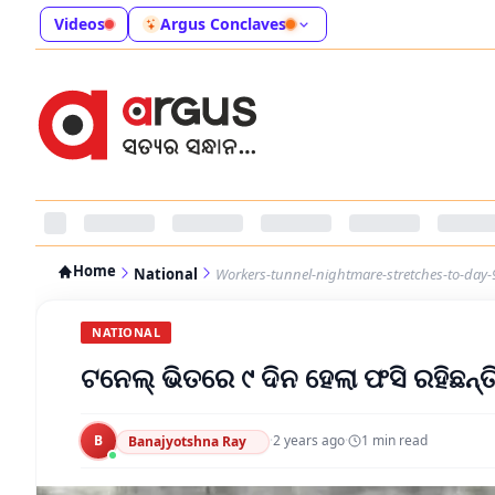
Videos
Argus Conclaves
Home
National
Workers-tunnel-nightmare-stretches-to-day-
NATIONAL
ଟନେଲ୍ ଭିତରେ ୯ ଦିନ ହେଲା ଫସି ରହିଛନ୍ତ
B
·
2 years ago
·
1
min read
Banajyotshna Ray