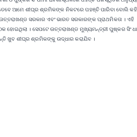
 ତେବେ ଆମେ ଶୀଘ୍ର ଶ୍ରମିକଙ୍କ ନିକଟରେ ପହଞ୍ଚି ପାରିବା ବୋଲି କହିଛ
 ଉତ୍ତରାଖଣ୍ଡ ସରକାର ଏବଂ ଭାରତ ସରକାରଙ୍କ ପ୍ରାଥମିକତା । ଏହି
 ହୋଇଥିଲା । ସେପଟେ ଉତ୍ତରାଖଣ୍ଡ ମୁଖ୍ୟମନ୍ତ୍ରୀ ପୁଷ୍କର ସିଂ ଧ
୍ତି ଖୁବ ଶୀଘ୍ର ଶ୍ରମିକଙ୍କୁ ଉଦ୍ଧାର କରାଯିବ ।
✨
📺 Live TV and Breaking News
⭐
⭐
⭐
⭐
4.8 Rating
50K+ Download
OS - Scan QR