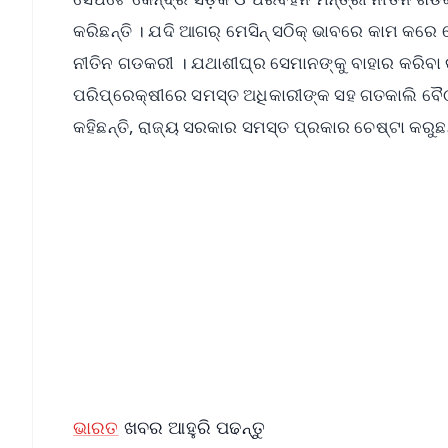
କରିଛନ୍ତି । ଯଦି ଆଗର୍ ମେସିନ୍ ସଠିକ୍ ଭାବରେ କାମ କରେ
ନୀତିନ ଗଡକରୀ । ଯଥାଶୀଘ୍ର ସେମାନଙ୍କୁ ବାହାର କରିବା
ପରିପ୍ରେକ୍ଷୀରେ ସମସ୍ତ ଅଧିକାରୀଙ୍କ ସହ ଗତକାଲି ବୈଠକ
କହିଛନ୍ତି, ରାଜ୍ୟ ସରକାର ସମସ୍ତ ପ୍ରକାର ଚେଷ୍ଟା କରୁଛନ
📱 Get Argus News App
📰 60 Word News
🎬 Argus Podcast
🔔 Free Notification Alerts
Download Free:
Android - Scan QR
i
ଭାରତ
ଖବର ଆହୁରି ପଢନ୍ତୁ