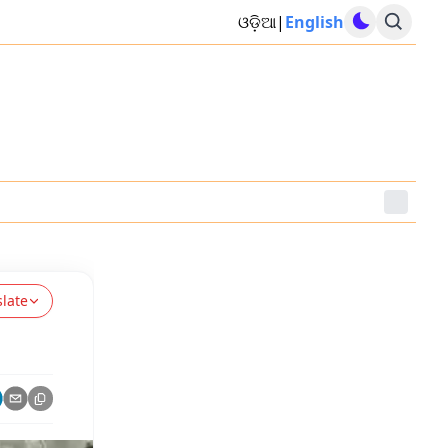
ଓଡ଼ିଆ
|
English
slate