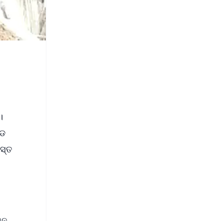
।
୍ଡ
ସ୍ତ
ାନ