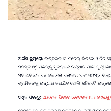
ଅର୍ଗସ ବ୍ୟୁରୋ:
ଉତ୍ତରକାଶୀ ଟନେଲ୍ ଭିତରେ 9 ଦିନ ହେଲ
ସମସ୍ତ ଶ୍ରମିକଙ୍କୁ ସୁରକ୍ଷିତ ଉଦ୍ଧାର ପାଇଁ ଯୁଦ୍ଧକା
ସରକାରଙ୍କ ସହ କେନ୍ଦ୍ର ସରକାର ଏବଂ ସମସ୍ତ ଉଦ୍ଧା
ଶ୍ରମିକଙ୍କୁ ଉଦ୍ଧାର କରାଯିବ ବୋଲି କହିଛନ୍ତି ଉତ୍ତରା
ଅଧିକ ପଢନ୍ତୁ:
ଆଶଙ୍କା ଭିତରେ ଉତ୍ତରକାଶୀ ଟନେଲରୁ ଆ
ସେପଟେ କେନ୍ଦ୍ର ସଡ଼କ ଓ ପରିବହନ ମନ୍ତ୍ରୀ ନୀତିନ ଗଡକର