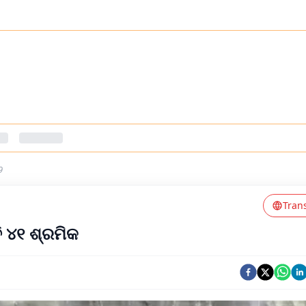
9
Tran
ି ୪୧ ଶ୍ରମିକ