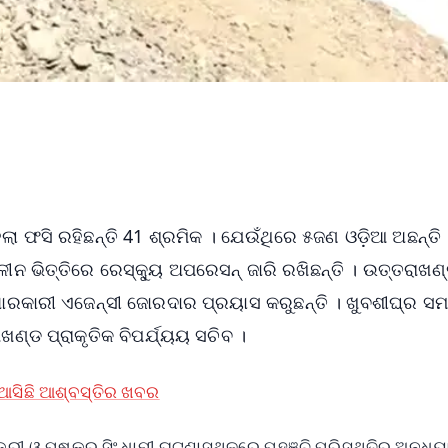
ା ଫସି ରହିଛନ୍ତି 41 ଶ୍ରମିକ । ଯେଉଁଥିରେ ୫ଜଣ ଓଡ଼ିଆ ଅଛନ୍ତି 
ଳୀନ ଭିତ୍ତିରେ ରେସ୍କ୍ୟୁ ଅପରେସନ୍ ଜାରି ରଖିଛନ୍ତି । ଉତ୍ତରାଖଣ
ରକାରୀ ଏଜେନ୍ସୀ ଜୋରଦାର ପ୍ରୟାସ କରୁଛନ୍ତି । ଖୁବଶୀଘ୍ର ସମ
ଖଣ୍ଡ ପ୍ରାକୃତିକ ବିପର୍ଯ୍ୟୟ ସଚିବ ।
ସିଛି ଆଶ୍ବସ୍ତିର ଖବର
ୀ ଓ ପୁଷ୍କର ସିଂ ଧାମୀ ଘଟଣାସ୍ଥଳରେ ପହଞ୍ଚି ପରିସ୍ଥିତିର ଅନୁଧ୍ୟ