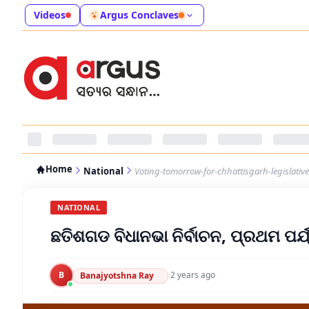
Videos
Argus Conclaves
Home
National
Voting-tomorrow-for-chhattisgarh-legislativ
NATIONAL
ଛତିଶଗଡ ବିଧାନଭା ନିର୍ବାଚନ, ପ୍ରଥମ ପ
B
·
2 years ago
Banajyotshna Ray