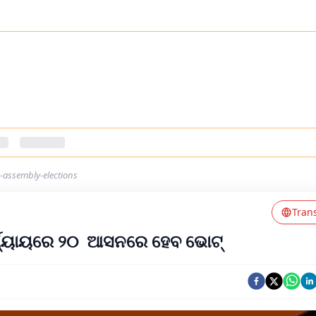
e-assembly-elections
Tran
ର୍ଯ୍ୟାୟରେ ୨୦ ଆସନରେ ହେବ ଭୋଟ୍