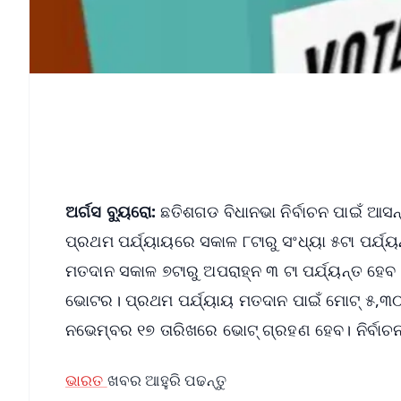
ଅର୍ଗସ ବ୍ୟୁରୋ:
ଛତିଶଗଡ ବିଧାନଭା ନିର୍ବାଚନ ପାଇଁ ଆ
ପ୍ରଥମ ପର୍ଯ୍ୟାୟରେ ସକାଳ ୮ଟାରୁ ସଂଧ୍ୟା ୫ଟା ପର
ମତଦାନ ସକାଳ ୭ଟାରୁ ଅପରାହ୍ନ ୩ ଟା ପର୍ଯ୍ୟନ୍ତ ହେବ। 
ଭୋଟର। ପ୍ରଥମ ପର୍ଯ୍ୟାୟ ମତଦାନ ପାଇଁ ମୋଟ୍ ୫,୩୦୪ 
ନଭେମ୍ବର ୧୭ ତାରିଖରେ ଭୋଟ୍ ଗ୍ରହଣ ହେବ। ନିର୍ବାଚନ
ଭାରତ
ଖବର ଆହୁରି ପଢନ୍ତୁ