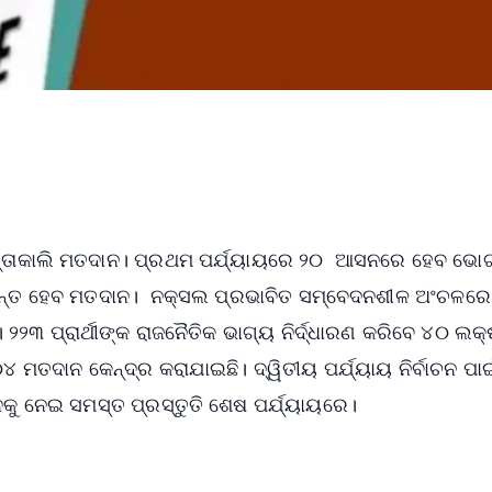
ସନ୍ତାକାଲି ମତଦାନ। ପ୍ରଥମ ପର୍ଯ୍ୟାୟରେ ୨୦ ଆସନରେ ହେବ ଭୋଟ୍
୍ଯ୍ୟନ୍ତ ହେବ ମତଦାନ। ନକ୍ସଲ ପ୍ରଭାବିତ ସମ୍ବେଦନଶୀଳ ଅଂଚଳରେ
୨୨୩ ପ୍ରାର୍ଥୀଙ୍କ ରାଜନୈତିକ ଭାଗ୍ୟ ନିର୍ଦ୍ଧାରଣ କରିବେ ୪୦ ଲକ
ମତଦାନ କେନ୍ଦ୍ର କରାଯାଇଛି। ଦ୍ୱିତୀୟ ପର୍ଯ୍ୟାୟ ନିର୍ବାଚନ ପାଇ
କୁ ନେଇ ସମସ୍ତ ପ୍ରସ୍ତୁତି ଶେଷ ପର୍ଯ୍ୟାୟରେ।