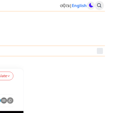
ଓଡ଼ିଆ
|
English
slate