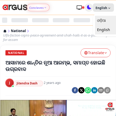
Conclaves
English
ଓଡ଼ିଆ
Argus Agri Vikas
English
National
Argus Nari Shakti
Ulfa-faction-signs-peace-agreement-amit-shah-hails-it-as-a-golden-day-
for-assam
Argus Education Next
Translate
NATIONAL
ଆସାମରେ ଶାନ୍ତିର ନୂଆ ଆରମ୍ଭ, ସମାପ୍ତ ହୋଇଛି
Argus Health Connect
ଉଗ୍ରବାଦ
Argus Swaad Odisha
J
·
2 years ago
Jitendra Dash
Argus Chalo Dekhein Apna Desh