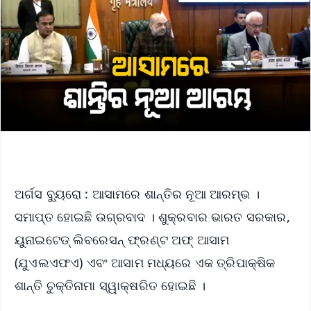
ଅର୍ଗସ ବ୍ୟୁରୋ : ଆସାମରେ ଶାନ୍ତିର ନୂଆ ଆରମ୍ଭ ।
ସମାପ୍ତ ହୋଇଛି ଉଗ୍ରବାଦ । ଶୁକ୍ରବାର ଭାରତ ସରକାର,
ୟୁନାଇଟେଡ୍ ଲିବରେସନ୍ ଫ୍ରଣ୍ଟ ଅଫ୍ ଆସାମ
(ଯୁଏଲଏଫଏ) ଏବଂ ଆସାମ ମଧ୍ୟରେ ଏକ ତ୍ରିପାକ୍ଷିକ
ଶାନ୍ତି ଚୁକ୍ତିନାମା ସ୍ୱାକ୍ଷରିତ ହୋଇଛି ।