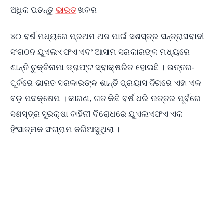
ଅଧିକ ପଢନ୍ତୁ
ଭାରତ
ଖବର
୪୦ ବର୍ଷ ମଧ୍ୟରେ ପ୍ରଥମ ଥର ପାଇଁ ସଶସ୍ତ୍ର ସନ୍ତ୍ରାସବାଦୀ
ସଂଗଠନ ଯୁଏଲଏଫଏ ଏବଂ ଆସାମ ସରକାରଙ୍କ ମଧ୍ୟରେ
ଶାନ୍ତି ଚୁକ୍ତିନାମା ଡ୍ରାଫ୍ଟ ସ୍ବାକ୍ଷରିତ ହୋଇଛି । ଉତ୍ତର-
ପୂର୍ବରେ ଭାରତ ସରକାରଙ୍କ ଶାନ୍ତି ପ୍ରୟାସ ଦିଗରେ ଏହା ଏକ
ବଡ଼ ପଦକ୍ଷେପ । କାରଣ, ଗତ କିଛି ବର୍ଷ ଧରି ଉତ୍ତର ପୂର୍ବରେ
ସଶସ୍ତ୍ର ସୁରକ୍ଷା ବାହିନୀ ବିରୋଧରେ ଯୁଏଲଏଫଏ ଏକ
ହିଂସାତ୍ମକ ସଂଗ୍ରାମ କରିଆସୁଥିଲା ।