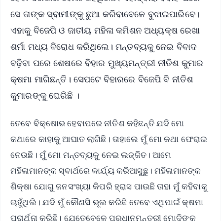
ସେ ତାଙ୍କ ସ୍ବାମୀଙ୍କୁ ଛୁଆ କରିବାବେଳେ ବୁଝାଇପାରିବେ।
ଏହାକୁ ବିଜେପି ଓ ଜାତୀୟ ମହିଳା କମିଶନ ଅଧ୍ୟକ୍ଷ ରେଖା
ଶର୍ମା ମଧ୍ୟ ବିରୋଧ କରିଥିଲେ। ମନ୍ତବ୍ୟକୁ ନେଇ ବିବାଦ
ବଢ଼ିବା ପରେ ଶେଷରେ ବିହାର ମୁଖ୍ୟମନ୍ତ୍ରୀ ନୀତିଶ କୁମାର
କ୍ଷମା ମାଗିଛନ୍ତି। ସେପଟେ ବିହାରରେ ବିଜେପି ବି ନୀତିଶ
କୁମାରଙ୍କୁ ଘେରିଛି ।
ତେବେ ବିକ୍ଷୋଭ ହେବାପରେ ନୀତିଶ କହିଛନ୍ତି ଯଦି ମୋ
କଥାରେ କାହାକୁ ଆଘାତ ଲାଗିଛି। ତାହାଲେ ମୁଁ ମୋ କଥା ଫେରାଇ
ନେଉଛି। ମୁଁ ମୋ ମନ୍ତବ୍ୟକୁ ନେଇ ଲଜ୍ଜିତ। ଆମେ
ମହିଳାମାନଙ୍କ ସ୍ବାର୍ଥରେ କାର୍ଯ୍ୟ କରିଆସୁଛୁ। ମହିଳାମାନଙ୍କ
ଶିକ୍ଷା ଯୋଗୁ ଜନସଂଖ୍ୟା କିପରି ହ୍ରାସ ପାଉଛି ତାହା ମୁଁ କହିବାକୁ
ଚାହୁଁଥିଲି। ଯଦି ମୁଁ କୌଣସି ଭୂଲ କରିଛି ତେବେ ଏଥିପାଇଁ କ୍ଷମା
ପ୍ରାର୍ଥନା କରିଛି। ଯେତେବେଳେ ପ୍ରଧାନମନ୍ତ୍ରୀ ମୋଦିଙ୍କ