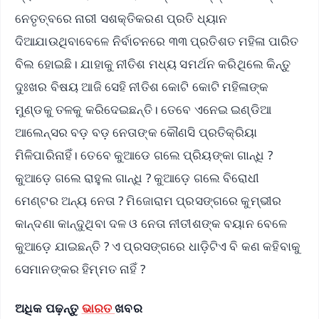
ନେତୃତ୍ବରେ ନାରୀ ସଶକ୍ତିକରଣ ପ୍ରତି ଧ୍ୟାନ
ଦିଆଯାଉଥିବାବେଳେ ନିର୍ବାଚନରେ ୩୩ ପ୍ରତିଶତ ମହିଳା ପାରିତ
ବିଲ ହୋଇଛି। ଯାହାକୁ ନୀତିଶ ମଧ୍ୟ ସମର୍ଥନ କରିଥିଲେ କିନ୍ତୁ
ଦୁଃଖର ବିଷୟ ଆଜି ସେହି ନୀତିଶ କୋଟି କୋଟି ମହିଳାଙ୍କ
ମୁଣ୍ଡକୁ ତଳକୁ କରିଦେଇଛନ୍ତି। ତେବେ ଏନେଇ ଇଣ୍ଡିଆ
ଆଲେନ୍ସର ବଡ଼ ବଡ଼ ନେତାଙ୍କ କୌଣସି ପ୍ରତିକ୍ରିୟା
ମିଳିପାରିନାହିଁ। ତେବେ କୁଆଡେ ଗଲେ ପ୍ରିୟଙ୍କା ଗାନ୍ଧି ?
କୁଆଡ଼େ ଗଲେ ରାହୁଲ ଗାନ୍ଧି ? କୁଆଡ଼େ ଗଲେ ବିରୋଧୀ
ମେଣ୍ଟର ଅନ୍ୟ ନେତା ? ମିଜୋରାମ ପ୍ରସଙ୍ଗରେ କୁମ୍ଭୀର
କାନ୍ଦଣା କାନ୍ଦୁଥିବା ଦଳ ଓ ନେତା ନୀତୀଶଙ୍କ ବୟାନ ବେଳେ
କୁଆଡ଼େ ଯାଇଛନ୍ତି ? ଏ ପ୍ରସଙ୍ଗରେ ଧାଡ଼ିଟିଏ ବି କଣ କହିବାକୁ
ସେମାନଙ୍କର ହିମ୍ମତ ନାହିଁ ?
ଅଧିକ ପଢ଼ନ୍ତୁ
ଭାରତ
ଖବର