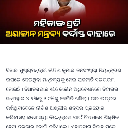
ବିହାର ମୁଖ୍ୟମନ୍ତ୍ରୀ ନୀତିଶ କୁମାର ଜନସଂଖ୍ୟା ନିୟନ୍ତ୍ରଣ
ଉପରେ ଦେଇଥିବା ମନ୍ତବ୍ୟକୁ ନେଇ ରାଜନୀତି ସରଗରମ
ହୋଇଛି। ବିଧାନସଭାର ଶୀତକାଳୀନ ଅଧିବେଶନରେ ବିହାରର
ଜନ୍ମହାର ୪.୨%ରୁ ୨.୯%କୁ କେମିତି ଖସିଲା। ତାର ଉତ୍ତର
ରଖିଥିବାବେଳେ ନୀତିଶ ଅଶ୍ଲୀଳ ଶବ୍ଦର ପ୍ରୟୋଗ
କରିବାସହ ଜନସଂଖ୍ୟା ନିୟନ୍ତ୍ରଣ ପାଇଁ ଝିଅମାନେ ଶିକ୍ଷିତ
ହେବା ଦରକାର ବୋଲି କହିଥିଲେ। ଏହାଦ୍ବାରା ବିବାହ ପରେ