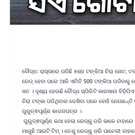
ବୌଦ୍ଧ: ରାସ୍ତାରେ ପଡିଛି ୫ଶହ ଟଙ୍କିଆ ଚିରା ନୋଟ, 
ରେଡ୍‌ ହେବା ପରେ ଆଜି ଏମିତି 500 ଟଙ୍କିଆ ପଡିବାକୁ ନେ
ସତ । ଦୃଶ୍ୟ ହେଉଛି ବୌଦ୍ଧ ସ୍ପିରିଟି କାରଖାନା ବିଡ଼ିପି
ଚିରା ଟଙ୍କା ପଡିଥିବାର ଦେଖିବା ପରେ ବୋହି ନେଉଛନ୍ତି 
ଗୁରୁତ୍ଵପୂର୍ଣ୍ଣ କାଗଜପତ୍ର ।
ଗୁରୁତ୍ଵପୂର୍ଣ୍ଣ କଥା ହେଲା ରେଡ୍‌କୁ ଡରି କାଳେ ବାହାରେ
ମାରୁଛି ଆଇଟି ଟିମ୍‌ । ତେଣୁ ରେଡ୍‌କୁ ଡରି ପାଚେରୀ ବାହ