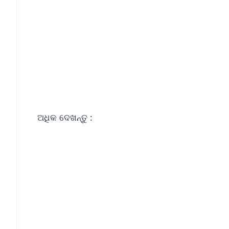
ଅଧିକ ଦେଖନ୍ତୁ :
📱 Get Argus News App
📰 60 Word News
🎬 Argus Podcast
🔔 Free Notification Alerts
Download Free: