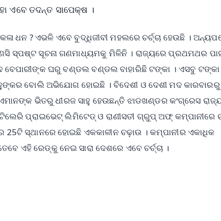
ାହା ଏବେ ତଦନ୍ତ ସାପେକ୍ଷ ।
କଳା ଧନ ? ଏଭଳି ଏବେ ବୁଦ୍ଧିଜୀବୀ ମହଲରେ ଚର୍ଚ୍ଚା ହେଉଛି । ଅନ୍ୟପ
ଣସି ସ୍ପଷ୍ଟ ସୂଚନା ଗଣମାଧ୍ୟମକୁ ମିଳିନି । ରାଜ୍ୟରେ ପ୍ରଥମଥର ପାଇ
ବେପାରୀଙ୍କ ଘରୁ ବଣ୍ଡଲ ବଣ୍ଡଲ ବାହାରିଛି ଟଙ୍କା । ଏସବୁ ଟଙ୍କ
 ସାହୁଙ୍କର ବୋଲି ଅଭିଯୋଗ ହୋଇଛି । ବିଦେଶୀ ଓ ଦେଶୀ ମଦ କାରବାରରୁ
 । ଏମାନଙ୍କ ଭିତରୁ ଧୀରଜ ସାହୁ ହେଉଛନ୍ତି ଝାଡଖଣ୍ଡର କଂଗ୍ରେସ ରାଜ
ଟିଲେରି ପ୍ରାଇଭେଟ୍ ଲିମିଟେଡ୍ ଓ ରାଣୀସତୀ ଗ୍ରୁପ୍ ଅଫ୍ କମ୍ପାନୀରେ 
ର 25ଟି ସ୍ଥାନରେ ହୋଇଛି ଏକକାଳୀନ ଚଢ଼ାଉ । କମ୍ପାନୀର ଏକାଧିକ
େ ଏହି ରେଡ୍‌କୁ ନେଇ ସାରା ଦେଶରେ ଏବେ ଚର୍ଚ୍ଚା ।