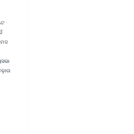
ଟେ
ଁ
ା ମଦ
୍ୟସଭା
ଚଢ଼ାଉ