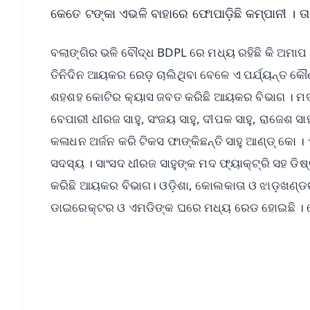
କେତେ ଟଙ୍କା ଏଭଳି ବାହାରେ ଫୋପାଡ଼ିଛି କମ୍ପାନୀ । ତ
ବଲାଙ୍ଗିର ଭଳି ବୌଦ୍ଧ BDPL ରେ ମଧ୍ୟ ରହିଛି କି ଅମାପ 
ତିନିଦିନ ଆୟକର ରେଡ଼ ଚାଲିଥିବା ବେଳେ ଏ ପର୍ଯ୍ୟନ୍ତ କୌ
ଶହଶହ କୋଟିର କ୍ୟାସ ଜବତ କରିଛି ଆୟକର ବିଭାଗ । ମଦ 
ବେପାରୀ ଧୀରଜ ସାହୁ, ସଂଜୟ ସାହୁ, ଦୀପକ ସାହୁ, ରାଜେଶ
କଳାଧନ ଅର୍ଜନ କରି ଟିକସ ଫାଙ୍କିଛନ୍ତି ସାହୁ ଆଣ୍ଡ୍‌ କୋ
ସଦସ୍ୟ । ସାଂସଦ ଧୀରଜ ସାହୁଙ୍କ ମଦ ଫ୍ୟାକ୍ଟ୍ରି ସହ ଡିଷ୍
କରିଛି ଆୟକର ବିଭାଗ। ଓଡ଼ିଶା, କୋଲକାତା ଓ ଝାଡ଼ଖଣ୍ଡ
ଡାଇରେକ୍ଟର ଓ ଏମଡିଙ୍କ ଘରେ ମଧ୍ୟ ରେଡ ହୋଇଛି । ତେବ