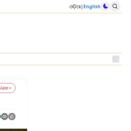
ଓଡ଼ିଆ
|
English
slate