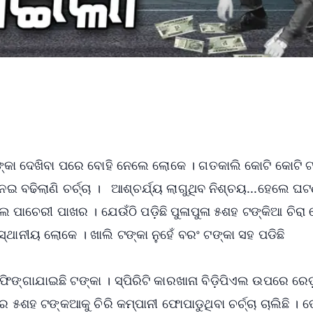
ଟଙ୍କା ଦେଖିବା ପରେ ବୋହି ନେଲେ ଲୋକେ । ଗତକାଲି କୋଟି କୋଟି ଟ
ଇ ବଢିଲାଣି ଚର୍ଚ୍ଚା । ଆଶ୍ଚର୍ଯ୍ୟ ଲାଗୁଥିବ ନିଶ୍ଚୟ...ହେଲେ ଘଟଣ
ଏଲ ପାଚେରୀ ପାଖର । ଯେଉଁଠି ପଡ଼ିଛି ପୁଳାପୁଳା ୫ଶହ ଟଙ୍କିଆ ଚିରା ନ
ସ୍ଥାନୀୟ ଲୋକେ । ଖାଲି ଟଙ୍କା ନୁହେଁ ବରଂ ଟଙ୍କା ସହ ପଡିଛି
 ଫିଙ୍ଗାଯାଇଛି ଟଙ୍କା । ସ୍ପିରିଟି କାରଖାନା ବିଡ଼ିପିଏଲ ଉପରେ ରେଡ
ାରେ ୫ଶହ ଟଙ୍କଆକୁ ଚିରି କମ୍ପାନୀ ଫୋପାଡୁଥିବା ଚର୍ଚ୍ଚା ଚାଲିଛି । 