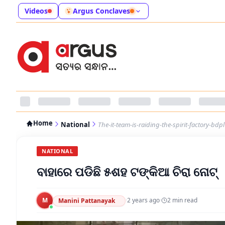
Videos
Argus Conclaves
Home
National
The-it-team-is-raiding-the-spirit-factory-bdpl
NATIONAL
ବାହାରେ ପଡିଛି ୫ଶହ ଟଙ୍କିଆ ଚିରା ନୋଟ୍‌
M
·
2 years ago
·
2
min read
Manini Pattanayak