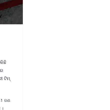
ିଛି
ରେ
ୀ ଟିମ୍
 41 ଜଣ
 ।