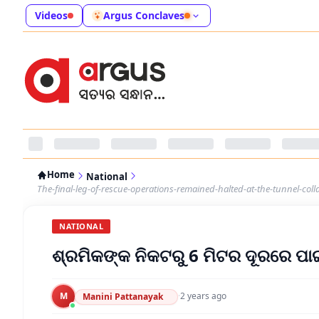
Videos
Argus Conclaves
Home
National
The-final-leg-of-rescue-operations-remained-halted-at-the-tunnel-c
NATIONAL
ଶ୍ରମିକଙ୍କ ନିକଟରୁ 6 ମିଟର ଦୂରରେ ପ
M
·
2 years ago
Manini Pattanayak