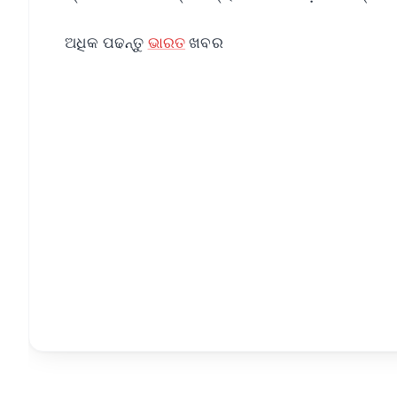
ଅଧିକ ପଢନ୍ତୁ
ଭାରତ
ଖବର
📱 Get Argus News App
📰 60 Word News
🎬 Argus Podcast
🔔 Free Notification Alerts
Download Free:
Android - Scan QR
i