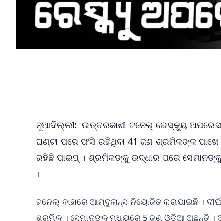
ନୂଆଦିଲ୍ଲୀ: ଉତ୍ତରକାଶୀ ଟନେଲ୍ ରେସ୍କ୍ୟୁ ଅପରେସନ୍ 
ଘଣ୍ଟା ପରେ ଫସି ରହିଥିବା 41 ଜଣ ଶ୍ରମିକଙ୍କ ପାଖେ 
ରହିଛି ପାଇପ୍ । ଶ୍ରମିକଙ୍କୁ ଉଦ୍ଧାର ପରେ ସେମାନଙ୍କୁ 
।
ଟନେଲ୍ ବାହାରେ ଆମ୍ବୁଲାନ୍ସ ନିୟୋଜିତ କରାଯାଇଛି । ଦୀର୍ଘ
ଶ୍ରମିକ । ସେମାନଙ୍କ ମଧ୍ୟରେ 5 ଜଣ ଓଡ଼ିଆ ଅଛନ୍ତି । ଆମେ