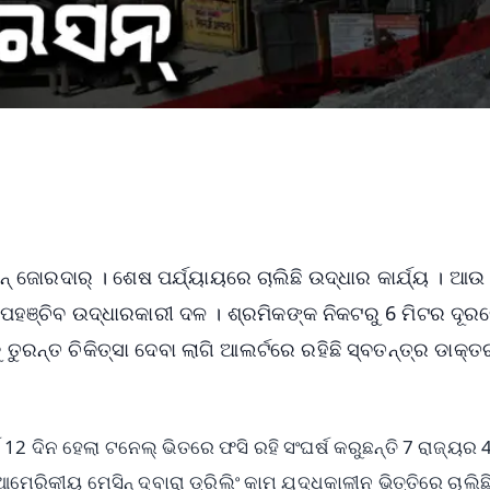
ଜୋରଦାର୍ । ଶେଷ ପର୍ଯ୍ୟାୟରେ ଚାଲିଛି ଉଦ୍ଧାର କାର୍ଯ୍ୟ । ଆଉ କ
ପହଞ୍ଚିବ ଉଦ୍ଧାରକାରୀ ଦଳ । ଶ୍ରମିକଙ୍କ ନିକଟରୁ 6 ମିଟର ଦୂର
ତୁରନ୍ତ ଚିକିତ୍ସା ଦେବା ଲାଗି ଆଲର୍ଟରେ ରହିଛି ସ୍ବତନ୍ତ୍ର ଡାକ୍ତର
 12 ଦିନ ହେଲା ଟନେଲ୍ ଭିତରେ ଫସି ରହି ସଂଘର୍ଷ କରୁଛନ୍ତି 7 ରାଜ୍ୟର
ରିକୀୟ ମେସିନ୍ ଦ୍ବାରା ଡ୍ରିଲିଂ କାମ ଯୁଦ୍ଧକାଳୀନ ଭିତ୍ତିରେ ଚାଲିଛି