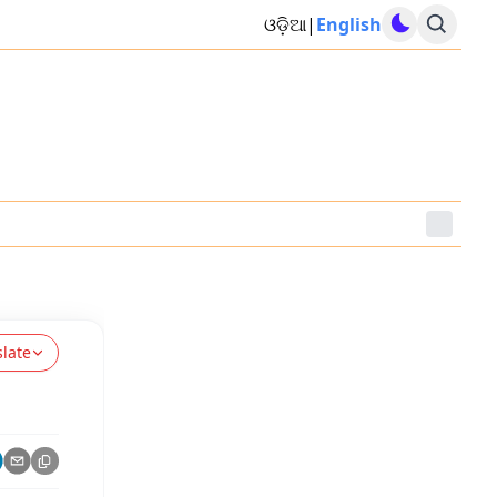
ଓଡ଼ିଆ
|
English
slate