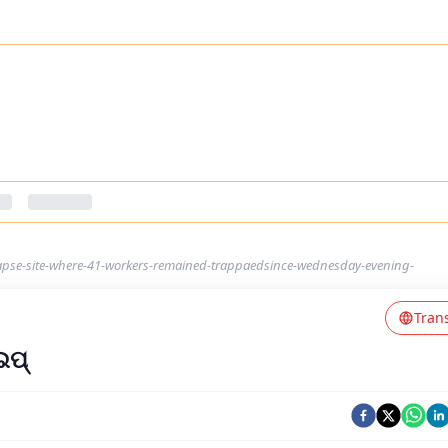
ollapse-site-where-41-workers-remained-trappaedsince-wednesday-evening-
Tran
ାଇପ୍