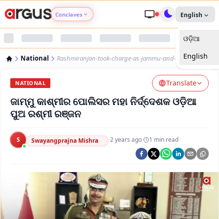
Conclaves
English
ଓଡ଼ିଆ
Argus Agri Vikas
English
National
Rashmiranjan-took-charge-as-jammu-and-kashmir-dgp
Argus Nari Shakti
Translate
NATIONAL
Argus Education Next
ଜାମ୍ମୁ କାଶ୍ମୀର ପୋଲିସର ମହା ନିର୍ଦ୍ଦେଶକ ଓଡ଼ିଆ
ପୁଅ ରଶ୍ମୀ ରଞ୍ଜନ
Argus Health Connect
S
·
2 years ago
·
1
min read
Swayangprajna Mishra
Argus Swaad Odisha
Argus Chalo Dekhein Apna Desh