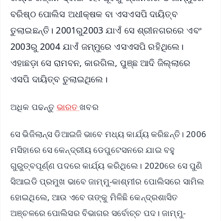
ବରିଷ୍ଠ ପୋଲିସ ଅଧୀକ୍ଷକ ବା ଏସଏସପି ଦାୟିତ୍ବ
ତୁଲାଇଛନ୍ତି। 2001ରୁ2003 ଯାଏଁ ସେ ଶ୍ରୀନଗରରେ ଏବଂ
2003ରୁ 2004 ଯାଏଁ ଜମ୍ମୁରେ ଏସଏସପି ରହିଥିଲେ।
ଏହାଛଡ଼ା ସେ ରାମବନ, କାରଗିଲ, ପୁଞ୍ଛ ଆଦି ଜିଲ୍ଲାରେ
ଏସପି ଦାୟିତ୍ବ ତୁଲାଇଥିଲେ।
ଅଧିକ ପଢନ୍ତୁ
ଭାରତ
ଖବର
ସେ ଭିଜିଲାନ୍ସ ଡିଆଇଜି ଭାବେ ମଧ୍ୟ କାର୍ଯ୍ୟ କରିଛନ୍ତି। 2006
ମସିହାରେ ସେ କେନ୍ଦ୍ରୀୟ ଡେପୁଟେସନରେ ଯାଇ ବହୁ
ଗୁରୁତ୍ବପୂର୍ଣ୍ଣ ପଦରେ କାର୍ଯ୍ୟ କରିଥିଲେ। 2020ରେ ସେ ପୁଣି
ସିଆଇଡି ପ୍ରମୁଖ ଭାବେ ଜାମ୍ମୁ-କାଶ୍ମୀର ପୋଲିସରେ ସାମିଲ
ହୋଇଥିଲେ, ଆଉ ଏବେ ତାଙ୍କୁ ମିଳିଛି କେନ୍ଦ୍ରଶାସିତ
ଅଞ୍ଚଳରେ ପୋଲିସର ବିଭାଗର ସର୍ବୋଚ୍ଚ ପଦ। ଜାମ୍ମୁ-