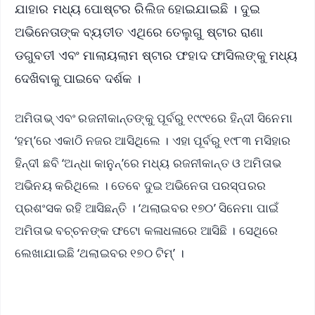
ଯାହାର ମଧ୍ୟ ପୋଷ୍ଟର ରିଲିଜ ହୋଇଯାଇଛି । ଦୁଇ
ଅଭିନେତାଙ୍କ ବ୍ୟତୀତ ଏଥିରେ ତେଲୁଗୁ ଷ୍ଟାର ରାଣା
ଡଗୁବତୀ ଏବଂ ମାଲାୟଲାମ ଷ୍ଟାର ଫହାଦ ଫାସିଲଙ୍କୁ ମଧ୍ୟ
ଦେଖିବାକୁ ପାଇବେ ଦର୍ଶକ ।
ଅମିତାଭ୍‌ ଏବଂ ରଜନୀକାନ୍ତଙ୍କୁ ପୂର୍ବରୁ ୧୯୯୧ରେ ହିନ୍ଦୀ ସିନେମା
‘ହମ୍‌’ରେ ଏକାଠି ନଜର ଆସିଥିଲେ । ଏହା ପୂର୍ବରୁ ୧୯୮୩ ମସିହାର
ହିନ୍ଦୀ ଛବି ‘ଅନ୍ଧା କାନୁନ୍’ରେ ମଧ୍ୟ ରଜନୀକାନ୍ତ ଓ ଅମିତାଭ
ଅଭିନୟ କରିଥିଲେ । ତେବେ ଦୁଇ ଅଭିନେତା ପରସ୍ପରର
ପ୍ରଶଂସକ ରହି ଆସିଛନ୍ତି । ‘ଥଲାଇବର ୧୭୦’ ସିନେମା ପାଇଁ
ଅମିତାଭ ବଚ୍ଚନଙ୍କ ଫଟୋ କଳାଧଳାରେ ଆସିଛି । ସେଥିରେ
ଲେଖାଯାଇଛି ‘ଥଲାଇବର ୧୭୦ ଟିମ୍‌’ ।