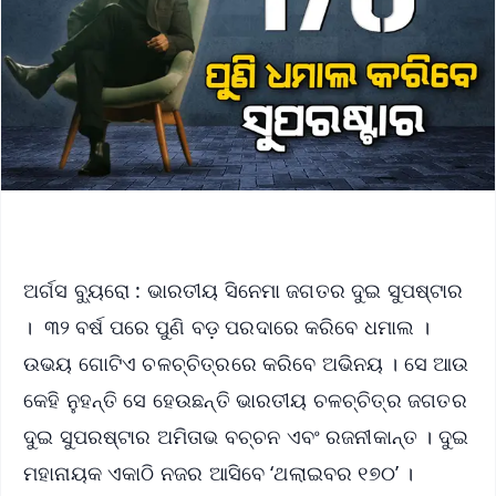
ଅର୍ଗସ ବ୍ୟୁରୋ : ଭାରତୀୟ ସି‌ନେମା ଜଗତର ଦୁଇ ସୁପଷ୍ଟାର
। ୩୨ ବର୍ଷ ପରେ ପୁଣି ବଡ଼ ପରଦାରେ କରିବେ ଧମାଲ ।
ଉଭୟ ଗୋଟିଏ ଚଳଚ୍ଚିତ୍ରରେ କରିବେ ଅଭିନୟ । ସେ ଆଉ
କେହି ନୁହନ୍ତି ସେ ହେଉଛନ୍ତି ଭାରତୀୟ ଚଳଚ୍ଚିତ୍ର ଜଗତର
ଦୁଇ ସୁପରଷ୍ଟାର ଅମିତାଭ ବଚ୍ଚନ ଏବଂ ରଜନୀକାନ୍ତ । ଦୁଇ
ମହାନାୟକ ଏକାଠି ନଜର ଆସିବେ ‘ଥଲାଇବର ୧୭୦’ ।