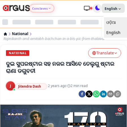
Conclaves
English
ଓଡ଼ିଆ
Argus Agri Vikas
English
National
Argus Nari Shakti
Rajinikanth-and-amitabh-bachchan-in-a-bts-pic-from-thalaivar-170
Translate
Argus Education Next
NATIONAL
ଦୁଇ ସୁପରଷ୍ଟାର ସହ ନଜର ଆସିବେ ତେଲୁଗୁ ଷ୍ଟାର
Argus Health Connect
ରାଣା ଡଗୁବତୀ
Argus Swaad Odisha
J
·
2 years ago
·
2
min read
Jitendra Dash
Argus Chalo Dekhein Apna Desh