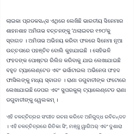
ଲାଇକା ପ୍ରଡକସନ୍ସ ଏଥିରେ ଲେଖିଛି ଭାରତୀୟ ସିନେମାର
‌ଶାହନଶାହ ଅମିତାଭ ବଚ୍ଚନଙ୍କୁ ‘ଥଲାଇବର ୧୭୦’କୁ
ସ୍ବାଗତ । ଅମିତାଭ ଅଭିନୟ କରିବା ଫଳରେ ସିନେମା ନୂଆ
ଉଚ୍ଚତାରେ ପହଞ୍ଚିବ ବୋଲି କୁହାଯାଇଛି । ସେହିଭଳି
ଫହଦଙ୍କ ପୋଷ୍ଟର ରିଲିଜ କରିବାକୁ ଯାଇ ଲେଖାଯାଇଛି
ବହୁତ ଟ୍ୟାଲେଣ୍ଟେଡ ଏବଂ ଭର୍ସାଟାଇଲ ଅଭିନେତା ଫହଦ
ଫାସିଲଙ୍କୁ ମଧ୍ୟ ସ୍ବାଗତ । ରାଣା ଡଗୁବାତୀଙ୍କ ଫଟୋରେ
ଲେଖାଯାଇଛି ଡେପର ଏବଂ ସୁପରକୁଲ୍ ଟ୍ୟାଲେଣ୍ଟେଡ ରାଣା
ଡଗୁବାତୀଙ୍କୁ ୱେଲକମ୍‌ ।
ଏହି ଚଳଚ୍ଚିତ୍ରର ସଂଗୀତ ରଚନା କରିବେ ଅନିରୁଦ୍ଧ ରବିଚନ୍ଦତ
। ଏହି ଚଳଚ୍ଚିତ୍ରରେ ରିତିକା ସିଂ, ମଞ୍ଜୁ ୱାରିଅର୍ ଏବଂ ଦୁଶାରା