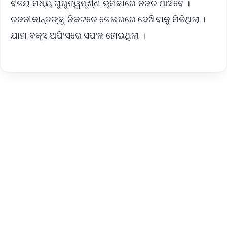
ବିଜୟ ମଧ୍ୟ ଗୁରୁତ୍ୱପୂର୍ଣ୍ଣ ଭୂମିକାରେ ନଜର ଆସିବେ ।
ରଜନୀକାନ୍ତଙ୍କୁ ନିକଟରେ ଜେଲରରେ ଦେଖିବାକୁ ମିଳିଥିଲା ।
ଯାହା ବକ୍ସ ଅଫିସରେ ସଫଳ ହୋଇଥିଲା ।