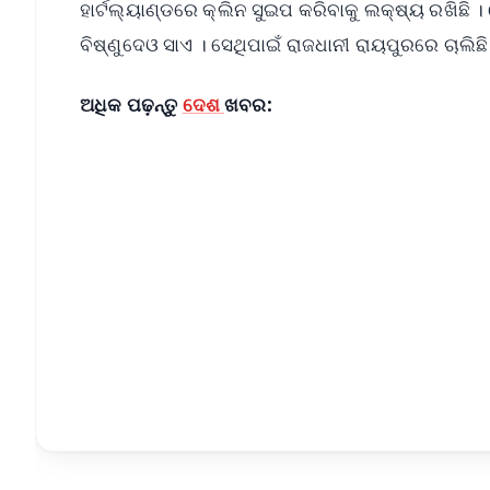
ହାର୍ଟଲ୍ୟାଣ୍ଡରେ କ୍ଲିନ ସୁଇପ କରିବାକୁ ଲକ୍ଷ୍ୟ ରଖିଛି
ବିଷ୍ଣୁଦେଓ ସାଏ । ସେଥିପାଇଁ ରାଜଧାନୀ ରାୟପୁରରେ ଚାଲିଛି
ଅଧିକ ପଢ଼ନ୍ତୁ
ଦେଶ
ଖବର:
📱 Get Argus News App
📰 60 Word News
🎬 Argus Podcast
🔔 Free Notification Alerts
Download Free:
Android - Scan QR
i