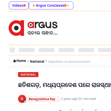
Videos
Argus Conclaves
Home
National
Rajasthan-cm-announcement
NATIONAL
ଛତିଶଗଡ଼, ମଧ୍ୟପ୍ରଦେଶ ପରେ ରାଜସ୍ଥା
B
·
2 years ago
·
1
min read
Banajyotshna Ray