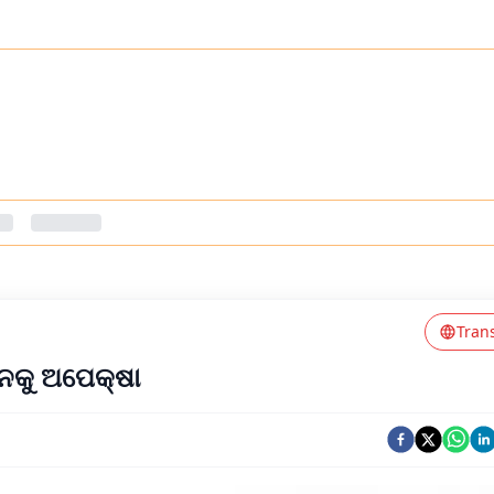
Tran
ନକୁ ଅପେକ୍ଷା