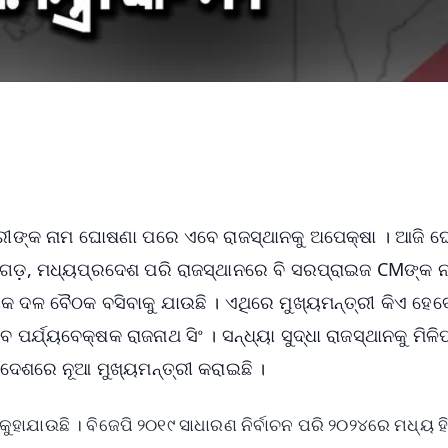
୍ରୀଙ୍କ ନାମ ଘୋଷଣା ପରେ ଏବେ ରାଜସ୍ଥାନକୁ ଅପେକ୍ଷା । ଆଜି 
ିଶଗଡ଼, ମଧ୍ୟପ୍ରଦେଶ ପରି ରାଜସ୍ଥାନରେ ବି ସରପ୍ରାଇଜ CMଙ୍କ ନ
କ ଦଳ ବୈଠକ ବସିବାକୁ ଯାଉଛି । ଏଥିରେ ମୁଖ୍ୟମନ୍ତ୍ରୀ କିଏ ହେବ
୍ଯ୍ୟବେକ୍ଷକ ରାଜନାଥ ସିଂ । ସନ୍ଧ୍ୟା ସୁଦ୍ଧା ରାଜସ୍ଥାନକୁ ମିଳି
ରଦେଶରେ ନୂଆ ମୁଖ୍ୟମନ୍ତ୍ରୀ କରାଇଛି ।
ାଯାଉଛି । ବିଜେପି ୨୦୧୯ ସାଧାରଣ ନିର୍ବାଚନ ପରି ୨୦୨୪ରେ ମଧ୍ୟ ହି