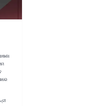
ଘୋଷଣା
ାମ
େ
ପାରେ
ନ୍ଦୀ