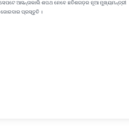
 । ସେପଟେ ଆସନ୍ତାକାଲି ଶପଥ ନେବେ ଛତିଶଗଡ଼ର ନୂଆ ମୁଖ୍ୟମନ୍ତ୍ରୀ
 ଜୋରଦାର ପ୍ରସ୍ତୁତି ।
✨
📺 Live TV and Breaking News
⭐
⭐
⭐
⭐
4.8 Rating
50K+ Download
OS - Scan QR