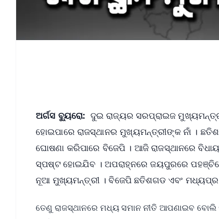
ଅର୍ଗସ ବ୍ୟୁରୋ:
ଦୁଇ ରାଜ୍ୟର ସରପ୍ରାଇଜ ମୁଖ୍ୟମନ୍ତ
ହୋଇପାରେ ରାଜସ୍ଥାନର ମୁଖ୍ୟମନ୍ତ୍ରୀଙ୍କ ନାଁ । ଛତ
ଘୋଷଣା କରିପାରେ ବିଜେପି । ଆଜି ରାଜସ୍ଥାନରେ ବିଧାୟ
ସ୍ପଷ୍ଟ ହୋଇଯିବ । ଅପରାହ୍ନରେ ଜୟପୁରରେ ପହଞ୍ଚିବେ ପର
ନୂଆ ମୁଖ୍ୟମନ୍ତ୍ରୀ । ବିଜେପି ଛତିଶଗଡ ଏବଂ ମଧ୍ୟପ୍
ତେଣୁ ରାଜସ୍ଥାନରେ ମଧ୍ୟ ସମାନ ନୀତି ଆପଣାଇବ ବୋଲି କୁହ