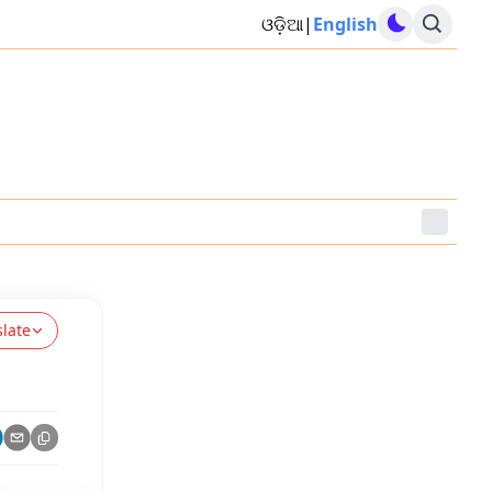
ଓଡ଼ିଆ
|
English
slate