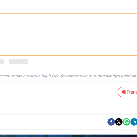
ection-results-are-also-a-big-lesson-for-congress-and-its-ghamandiya-gathba
Tran