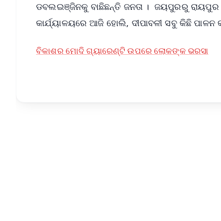
ଡବଲଇଞ୍ଜିନକୁ ବାଛିଛନ୍ତି ଜନତା । ଜୟପୁରରୁ ରାୟପୁର ,
କାର୍ଯ୍ୟାଳୟରେ ଆଜି ହୋଲି, ଦୀପାବଳୀ ସବୁ କିଛି ପାଳନ କର
ବିକାଶର ମୋଦି ଗ୍ୟାରେଣ୍ଟି ଉପରେ ଲୋକଙ୍କ ଭରସା