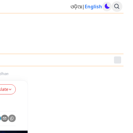
ଓଡ଼ିଆ
|
English
ndhan
slate