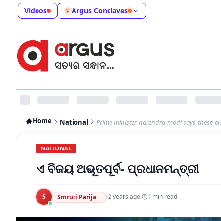
Videos
Argus Conclaves
Home
National
Prime-minister-narendra-modi-says-these-el
NATIONAL
ଏ ବିଜୟ ଅଭୂତପୂର୍ବ- ପ୍ରଧାନମନ୍ତ୍ରୀ
S
·
2 years ago
·
1
min read
Smruti Parija