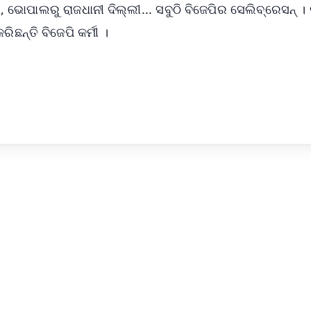
 ଭୋପାଲରୁ ରାଜଧାନୀ ଦିଲ୍ଲୀ... ସବୁଠି ବିଜେପିର ସେଲିବ୍ରେସନ୍ 
ିଛନ୍ତି ବିଜେପି କର୍ମୀ ।