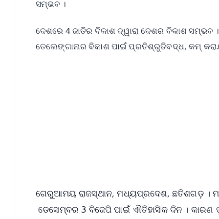
ସମ୍ଭବ ।
ଦେଶରେ 4 ଜାତିର ବିକାଶ ଦ୍ୱାରା ଦେଶର ବିକାଶ ସମ୍ଭବ । ମ
ତେଲେଙ୍ଗାନାର ବିକାଶ ପାଇଁ ପ୍ରତିଶ୍ରୁତିବଦ୍ଧ, କମ୍ କରା
📱 Get Argus News App
📰 60 Word News
🎬 Argus Podcast
🔔 Free Notification Alerts
Download Free:
Android - Scan QR
i
ଗେରୁଆମୟ ରାଜସ୍ଥାନ, ମଧ୍ୟପ୍ରଦେଶ, ଛତିଶଗଡ଼ । ମ
ଡେସେମ୍ବର 3 ବିଜେପି ପାଇଁ ଐତିହାସିକ ଦିନ । କାରଣ