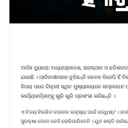
ଅର୍ଗସ ବ୍ୟୁରୋ: ମଧ୍ୟପ୍ରଦେଶ, ରାଜସ୍ଥାନ ଓ ଛତିଶଗଡ
ଯାଉଛି । ଆଦିବାସୀମାନେ ବୁଝିଛନ୍ତି କେବଳ ବିଜେପି ହି
ବିଜୟ ପରେ ଦିଲ୍ଲୀ ସ୍ଥିତ ମୁଖ୍ୟାଳୟରେ ସମ୍ବୋଧନ ପର
କାର୍ଯ୍ୟକର୍ତ୍ତାଙ୍କୁ ଭୁରି ଭୁରି ପ୍ରଶଂସା କରିଛନ୍ତି ।
ଏ ବିଜୟ ବିକଶିତ ବାରତର ଲକ୍ଷ୍ୟ ପାଇଁ ଉଦ୍ଧିଷ୍ଟ । ନାରୀ
ସୁରକ୍ଷା ଦେବେ କେହି ରୋକିପାରିବେନି । ଯୁବ ଶକ୍ତି ଜାଣିଛନ