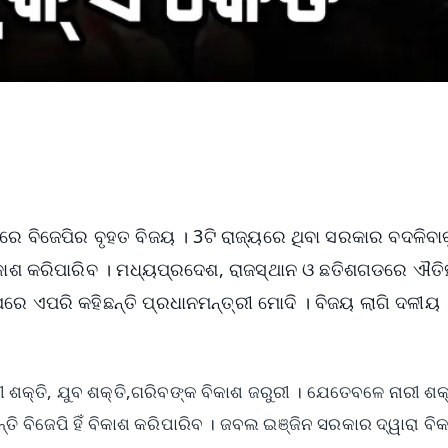
ରେ ବିଜେପିର ବୃହତ ବିଜୟ । 3ଟି ରାଜ୍ୟରେ ଥିବା ସରକାର ବଦଳିବାକ
ଁ ବିକାଶ କରିପାରିବ । ମଧ୍ୟପ୍ରଦେଶ, ରାଜସ୍ଥାନ ଓ ଛତିଶଗଡରେ ଐତି
େ ଏପରି କହିଛନ୍ତି ପ୍ରଧାନମନ୍ତ୍ରୀ ମୋଦି । ବିଜୟ ଲାଗି ଦଳୀୟ
 ଶକ୍ତି, ଯୁବ ଶକ୍ତି,ଗରିବଙ୍କ ବିକାଶ ଜରୁରୀ । ଯେତେବଳେ ନାରୀ ଶକ୍
୍ତି ବିଜେପି ହିଁ ବିକାଶ କରିପାରିବ । ଜବଲ ଇଞ୍ଜିନ ସରକାର ଦ୍ୱାରା ବି