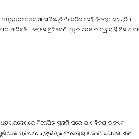
ଧ୍ୟପ୍ରଦେଶବାସୀ ଜାଣିଛନ୍ତି ବିଜେପିର କେହି ବିକଳ୍ପ ନାହାନ୍ତି ।
ଯାଇ ପାରିବନି । ଲୋକେ ବୁଝିଲେଣି ସ୍ଥିର ସରକାର ଦ୍ୱାରା ହିଁ ବିକାଶ 
✨
📺 Live TV and Breaking News
⭐
⭐
⭐
⭐
4.8 Rating
50K+ Download
OS - Scan QR
ଧ୍ୟପ୍ରଦେଶରେ ବିଜେପିର ସୁନାମି ପରେ ଇଏ ବିଜୟ ଉତ୍ସବ ।
 ପୁଣିଥରେ ପ୍ରଧାନମନ୍ତ୍ରୀଙ୍କ ଜନକଲ୍ୟାଣକାରୀ ଯୋଜନା ଏବଂ