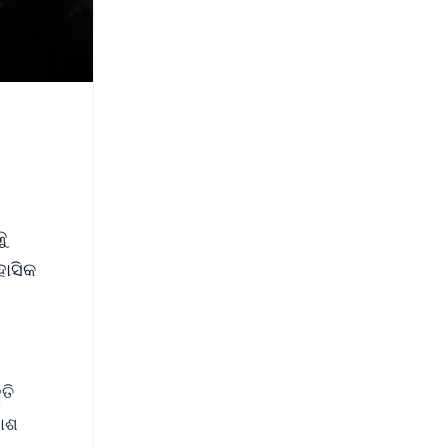
ୁ
ହାସିକ
ତି
କାଶ