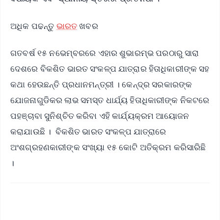
ଅଧିକ ପଢନ୍ତୁ
ଭାରତ
ଖବର
ଗତବର୍ଷ ୧୫ ନଭେମ୍ବରରେ ଏହାର ଶୁଭାରମ୍ଭ ପରଠାରୁ ସାରା
ଦେଶରେ ବିକଶିତ ଭାରତ ସଂକଳ୍ପ ଯାତ୍ରାର ହିତାଧିକାରୀଙ୍କ ସହ
କଥା ହେଉଛନ୍ତି ପ୍ରଧାନମନ୍ତ୍ରୀ । କେନ୍ଦ୍ର ସରକାରଙ୍କ
ଯୋଜନାଗୁଡିକର ଲାଭ ସମସ୍ତ ଧାର୍ଯ୍ୟ ହିତାଧିକାରୀଙ୍କ ନିକଟରେ
ପହଞ୍ଚାବା ସୁନିଶ୍ଚିତ କରିବା ଏହି କାର୍ଯ୍ୟକ୍ରମ ଆୟୋଜନ
କରାଯାଉଛି । ବିକଶିତ ଭାରତ ସଂକଳ୍ପ ଯାତ୍ରାରେ
ଅଂଶଗ୍ରହଣକାରୀଙ୍କ ସଂଖ୍ୟା ୧୫ କୋଟି ଅତିକ୍ରମ କରିସାରିଛି
।