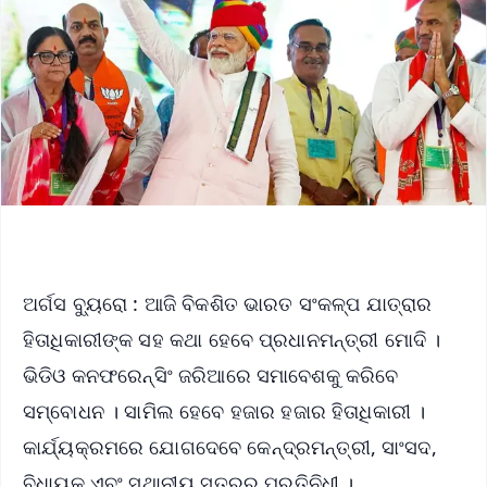
ଅର୍ଗସ ବ୍ୟୁରୋ : ଆଜି ବିକଶିତ ଭାରତ ସଂକଳ୍ପ ଯାତ୍ରାର
ହିତାଧିକାରୀଙ୍କ ସହ କଥା ହେବେ ପ୍ରଧାନମନ୍ତ୍ରୀ ମୋଦି ।
ଭିଡିଓ କନଫରେନ୍ସିଂ ଜରିଆରେ ସମାବେଶକୁ କରିବେ
ସମ୍ବୋଧନ । ସାମିଲ ହେବେ ହଜାର ହଜାର ହିତାଧିକାରୀ ।
କାର୍ଯ୍ୟକ୍ରମରେ ଯୋଗଦେବେ କେନ୍ଦ୍ରମନ୍ତ୍ରୀ, ସାଂସଦ,
ବିଧାୟକ ଏବଂ ସ୍ଥାନୀୟ ସ୍ତରର ପ୍ରତିନିଧୀ ।