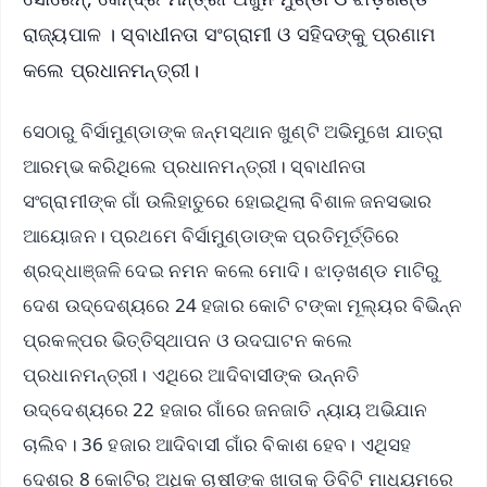
ରାଜ୍ୟପାଳ । ସ୍ବାଧୀନତା ସଂଗ୍ରାମୀ ଓ ସହିଦଙ୍କୁ ପ୍ରଣାମ
କଲେ ପ୍ରଧାନମନ୍ତ୍ରୀ।
ସେଠାରୁ ବିର୍ସାମୁଣ୍ଡାଙ୍କ ଜନ୍ମସ୍ଥାନ ଖୁଣ୍ଟି ଅଭିମୁଖେ ଯାତ୍ରା
ଆରମ୍ଭ କରିଥିଲେ ପ୍ରଧାନମନ୍ତ୍ରୀ। ସ୍ବାଧୀନତା
ସଂଗ୍ରାମୀଙ୍କ ଗାଁ ଉଲିହାତୁରେ ହୋଇଥିଲା ବିଶାଳ ଜନସଭାର
ଆୟୋଜନ। ପ୍ରଥମେ ବିର୍ସାମୁଣ୍ଡାଙ୍କ ପ୍ରତିମୂର୍ତ୍ତିରେ
ଶ୍ରଦ୍ଧାଞ୍ଜଳି ଦେଇ ନମନ କଲେ ମୋଦି। ଝାଡ଼ଖଣ୍ଡ ମାଟିରୁ
ଦେଶ ଉଦ୍ଦେଶ୍ୟରେ 24 ହଜାର କୋଟି ଟଙ୍କା ମୂଲ୍ୟର ବିଭିନ୍ନ
ପ୍ରକଳ୍ପର ଭିତ୍ତିସ୍ଥାପନ ଓ ଉଦଘାଟନ କଲେ
ପ୍ରଧାନମନ୍ତ୍ରୀ। ଏଥିରେ ଆଦିବାସୀଙ୍କ ଉନ୍ନତି
ଉଦ୍ଦେଶ୍ୟରେ 22 ହଜାର ଗାଁରେ ଜନଜାତି ନ୍ୟାୟ ଅଭିଯାନ
ଚାଲିବ। 36 ହଜାର ଆଦିବାସୀ ଗାଁର ବିକାଶ ହେବ। ଏଥିସହ
ଦେଶର 8 କୋଟିରୁ ଅଧିକ ଚାଷୀଙ୍କ ଖାତାକୁ ଡିବିଟି ମାଧ୍ୟମରେ