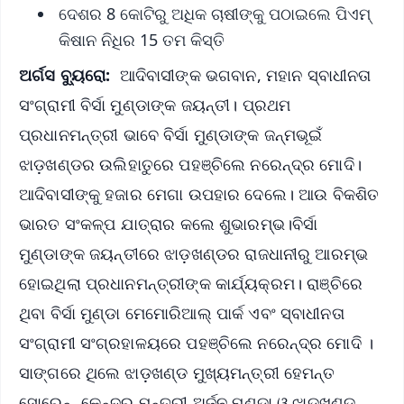
ଦେଶର 8 କୋଟିରୁ ଅଧିକ ଚାଷୀଙ୍କୁ ପଠାଇଲେ ପିଏମ୍
କିଷାନ ନିଧିର 15 ତମ କିସ୍ତି
ଅର୍ଗସ ବ୍ୟୁରୋ:
ଆଦିବାସୀଙ୍କ ଭଗବାନ, ମହାନ ସ୍ବାଧୀନତା
ସଂଗ୍ରାମୀ ବିର୍ସା ମୁଣ୍ଡାଙ୍କ ଜୟନ୍ତୀ। ପ୍ରଥମ
ପ୍ରଧାନମନ୍ତ୍ରୀ ଭାବେ ବିର୍ସା ମୁଣ୍ଡାଙ୍କ ଜନ୍ମଭୂଇଁ
ଝାଡ଼ଖଣ୍ଡର ଉଲିହାତୁରେ ପହଞ୍ଚିଲେ ନରେନ୍ଦ୍ର ମୋଦି।
ଆଦିବାସୀଙ୍କୁ ହଜାର ମେଗା ଉପହାର ଦେଲେ। ଆଉ ବିକଶିତ
ଭାରତ ସଂକଳ୍ପ ଯାତ୍ରାର କଲେ ଶୁଭାରମ୍ଭ।ବିର୍ସା
ମୁଣ୍ଡାଙ୍କ ଜୟନ୍ତୀରେ ଝାଡ଼ଖଣ୍ଡର ରାଜଧାନୀରୁ ଆରମ୍ଭ
ହୋଇଥିଲା ପ୍ରଧାନମନ୍ତ୍ରୀଙ୍କ କାର୍ଯ୍ୟକ୍ରମ। ରାଞ୍ଚିରେ
ଥିବା ବିର୍ସା ମୁଣ୍ଡା ମେମୋରିଆଲ୍ ପାର୍କ ଏବଂ ସ୍ବାଧୀନତା
ସଂଗ୍ରାମୀ ସଂଗ୍ରହାଳୟରେ ପହଞ୍ଚିଲେ ନରେନ୍ଦ୍ର ମୋଦି ।
ସାଙ୍ଗରେ ଥିଲେ ଝାଡ଼ଖଣ୍ଡ ମୁଖ୍ୟମନ୍ତ୍ରୀ ହେମନ୍ତ
ସୋରେନ୍, କେନ୍ଦ୍ର ମନ୍ତ୍ରୀ ଅର୍ଜୁନ ମୁଣ୍ଡା ଓ ଝାଡ଼ଖଣ୍ଡ