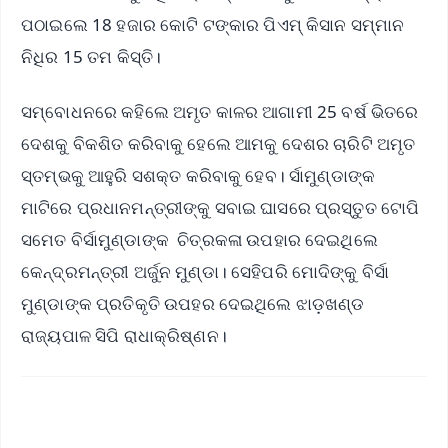
ପଠାଇଲେ 18 ହଜାର କୋଟି ଟଙ୍କାର ପିଏମ୍ କିସାନ ସମ୍ମାନ
ନିଧିର 15 ତମ କିସ୍ତି।
ସମ୍ବୋଧନରେ କହିଲେ ଅମୃତ କାଳର ଆଗାମୀ 25 ବର୍ଷ ଭିତରେ
ଦେଶକୁ ବିକଶିତ କରିବାକୁ ହେଲେ ଆମକୁ ଦେଶର ଚାରିଟି ଅମୃତ
ସ୍ତମ୍ଭକୁ ଆହୁରି ସଶକ୍ତ କରିବାକୁ ହେବ। ର୍ସାମୁଣ୍ଡାଙ୍କ
ମାଟିରେ ପ୍ରଧାନମନ୍ତ୍ରୀଙ୍କୁ ସବାଇ ଘାସରେ ପ୍ରସ୍ତୁତ ଟୋପି
ସମେତ ବିର୍ସାମୁଣ୍ଡାଙ୍କ ଚିତ୍ରକଳା ଉପହାର ଦେଇଥିଲେ
କେନ୍ଦ୍ରମନ୍ତ୍ରୀ ଅର୍ଜୁନ ମୁଣ୍ଡା। ସେହିପରି ମୋଦିଙ୍କୁ ବିର୍ସା
ମୁଣ୍ଡାଙ୍କ ପ୍ରତିକୃତି ଉପହର ଦେଇଥିଲେ ଝାଡ଼ଖଣ୍ଡ
ରାଜ୍ୟପାଳ ସିପି ରାଧାକ୍ରିଷ୍ଣନ।