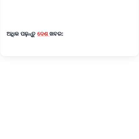
iOS - Scan QR
ଅଧିକ ପଢ଼ନ୍ତୁ
ଦେଶ
ଖବର: