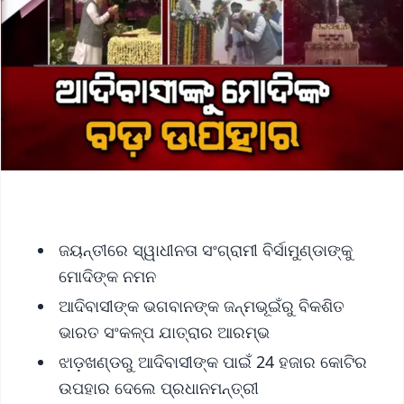
ଜୟନ୍ତୀରେ ସ୍ୱାଧୀନତା ସଂଗ୍ରାମୀ ବିର୍ସାମୁଣ୍ଡାଙ୍କୁ
ମୋଦିଙ୍କ ନମନ
ଆଦିବାସୀଙ୍କ ଭଗବାନଙ୍କ ଜନ୍ମଭୂଇଁରୁ ବିକଶିତ
ଭାରତ ସଂକଳ୍ପ ଯାତ୍ରାର ଆରମ୍ଭ
ଝାଡ଼ଖଣ୍ଡରୁ ଆଦିବାସୀଙ୍କ ପାଇଁ 24 ହଜାର କୋଟିର
ଉପହାର ଦେଲେ ପ୍ରଧାନମନ୍ତ୍ରୀ