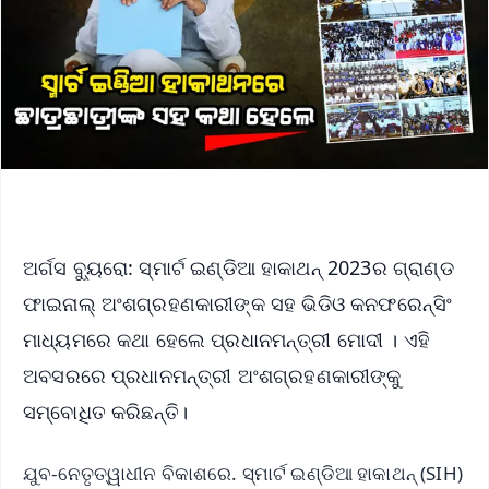
ଅର୍ଗସ ବ୍ୟୁରୋ: ସ୍ମାର୍ଟ ଇଣ୍ଡିଆ ହାକାଥନ୍ 2023ର ଗ୍ରାଣ୍ଡ
ଫାଇନାଲ୍ ଅଂଶଗ୍ରହଣକାରୀଙ୍କ ସହ ଭିଡିଓ କନଫରେନ୍ସିଂ
ମାଧ୍ୟମରେ କଥା ହେଲେ ପ୍ରଧାନମନ୍ତ୍ରୀ ମୋଦୀ । ଏହି
ଅବସରରେ ପ୍ରଧାନମନ୍ତ୍ରୀ ଅଂଶଗ୍ରହଣକାରୀଙ୍କୁ
ସମ୍ବୋଧିତ କରିଛନ୍ତି।
ଯୁବ-ନେତୃତ୍ୱାଧୀନ ବିକାଶରେ. ସ୍ମାର୍ଟ ଇଣ୍ଡିଆ ହାକାଥନ୍ (SIH)