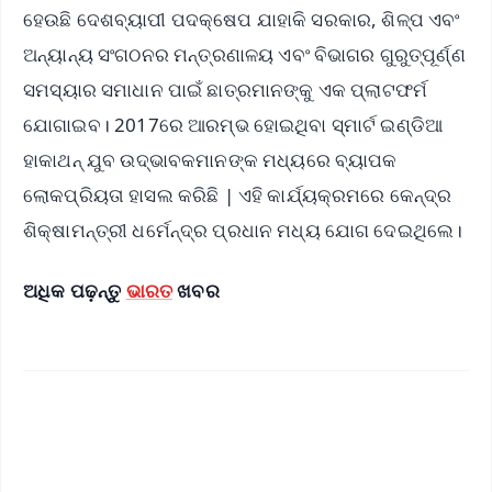
ହେଉଛି ଦେଶବ୍ୟାପୀ ପଦକ୍ଷେପ ଯାହାକି ସରକାର, ଶିଳ୍ପ ଏବଂ
ଅନ୍ୟାନ୍ୟ ସଂଗଠନର ମନ୍ତ୍ରଣାଳୟ ଏବଂ ବିଭାଗର ଗୁରୁତ୍ପୂର୍ଣ୍ଣ
ସମସ୍ୟାର ସମାଧାନ ପାଇଁ ଛାତ୍ରମାନଙ୍କୁ ଏକ ପ୍ଲାଟଫର୍ମ
ଯୋଗାଇବ। 2017ରେ ଆରମ୍ଭ ହୋଇଥିବା ସ୍ମାର୍ଟ ଇଣ୍ଡିଆ
ହାକାଥନ୍ ଯୁବ ଉଦ୍ଭାବକମାନଙ୍କ ମଧ୍ୟରେ ବ୍ୟାପକ
ଲୋକପ୍ରିୟତା ହାସଲ କରିଛି | ଏହି କାର୍ଯ୍ୟକ୍ରମରେ କେନ୍ଦ୍ର
ଶିକ୍ଷାମନ୍ତ୍ରୀ ଧର୍ମେନ୍ଦ୍ର ପ୍ରଧାନ ମଧ୍ୟ ଯୋଗ ଦେଇଥିଲେ।
ଅଧିକ ପଢ଼ନ୍ତୁ
ଭାରତ
ଖବର