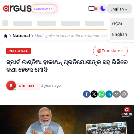
Conclaves
English
ଓଡ଼ିଆ
Argus Agri Vikas
English
National
Modi-spoke-to-smart-india-hackathon-contestants-at-vc
Argus Nari Shakti
Translate
NATIONAL
Argus Education Next
ସ୍ମାର୍ଟ ଇଣ୍ଡିଆ ହାକାଥନ୍ ପ୍ରତିଯୋଗୀଙ୍କ ସହ ଭିସିରେ
କଥା ହେଲେ ମୋଦି
Argus Health Connect
R
·
2 years ago
Ritu Das
Argus Swaad Odisha
Argus Chalo Dekhein Apna Desh