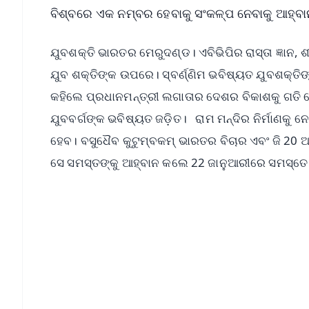
ବିଶ୍ବରେ ଏକ ନମ୍ବର ହେବାକୁ ସଂକଳ୍ପ ନେବାକୁ ଆହ୍ବା
ଯୁବଶକ୍ତି ଭାରତର ମେରୁଦଣ୍ଡ। ଏବିଭିପିର ରାସ୍ତା ଜ୍ଞାନ
ଯୁବ ଶକ୍ତିଙ୍କ ଉପରେ। ସ୍ବର୍ଣ୍ଣିମ ଭବିଷ୍ୟତ ଯୁବଶକ୍ତିଙ
କହିଲେ ପ୍ରଧାନମନ୍ତ୍ରୀ ଲଗାତାର ଦେଶର ବିକାଶକୁ ଗତି ଦ
ଯୁବବର୍ଗଙ୍କ ଭବିଷ୍ୟତ ଜଡ଼ିତ। ରାମ ମନ୍ଦିର ନିର୍ମାଣକୁ ନ
ହେବ। ବସୁଧୈବ କୁଟୁମ୍ବକମ୍ ଭାରତର ବିଚାର ଏବଂ ଜି 20 ଆ
ସେ ସମସ୍ତଙ୍କୁ ଆହ୍ବାନ କଲେ 22 ଜାନୁଆରୀରେ ସମସ୍ତେ ର
📱 Get Argus News App
📰 60 Word News
🎬 Argus Podcast
🔔 Free Notification Alerts