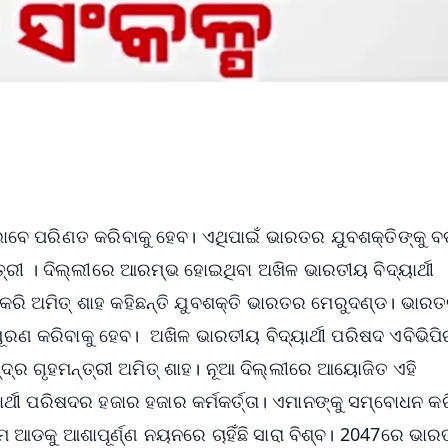
 ଭାବେ ପରିଣତ କରିବାକୁ ହେବ। ଏଥିପାଇଁ ଭାରତର ଯୁବଶକ୍ତିଙ୍କୁ ବ
୍ତ୍ରୀ । ଦିଲ୍ଲୀରେ ଆରମ୍ଭ ହୋଇଥିବା ଅଖିଳ ଭାରତୀୟ ବିଦ୍ୟାର୍ଥୀ
ରି ଅମିତ୍ ଶାହ କହିଛନ୍ତି ଯୁବଶକ୍ତି ଭାରତର ମେରୁଦଣ୍ଡ। ଭାର
 ପୂରଣ କରିବାକୁ ହେବ। ଅଖିଳ ଭାରତୀୟ ବିଦ୍ୟାର୍ଥୀ ପରିଷଦ ଏବିଭିପ
୍ର ଗୃହମନ୍ତ୍ରୀ ଅମିତ୍ ଶାହ। ନୂଆ ଦିଲ୍ଲୀରେ ଆୟୋଜିତ ଏହି
ାର୍ଥୀ ପରିଷଦର ହଜାର ହଜାର କର୍ମକର୍ତ୍ତା। ଏମାନଙ୍କୁ ସମ୍ବୋଧନ କର
ଆଡକୁ ଆଶାପୂର୍ଣ୍ଣ ନୟନରେ ଚାହିଁଛି ସାରା ବିଶ୍ବ। 2047ରେ ଭାର