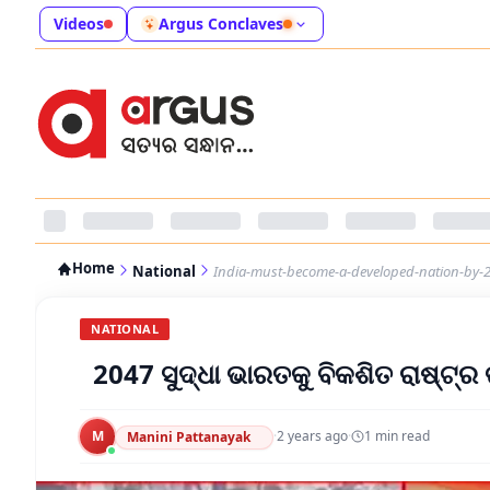
Videos
Argus Conclaves
Home
National
India-must-become-a-developed-nation-by-
NATIONAL
2047 ସୁଦ୍ଧା ଭାରତକୁ ବିକଶିତ ରାଷ୍ଟ୍ର
M
·
2 years ago
·
1
min read
Manini Pattanayak