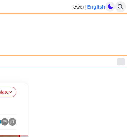
ଓଡ଼ିଆ
|
English
slate