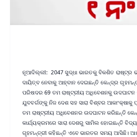
ନୂଆଦିଲ୍ଲୀ: 2047 ସୁଦ୍ଧା ଭାରତକୁ ବିକଶିତ ରାଷ୍ଟ୍ର
ଦାୟିତ୍ବ ନେବାକୁ ଆହ୍ବାନ ଦେଇଛନ୍ତି କେନ୍ଦ୍ର ଗୃହମନ
ପରିଷଦର 69 ତମ ରାଷ୍ଟ୍ରୀୟ ଅଧିବେଶନକୁ ଉଦଘାଟନ କ
ଯୁବବର୍ଗଙ୍କୁ ନିଜ ଦେଶ ସହ ସାରା ବିଶ୍ବର ଆକାଂକ୍ଷାକୁ
ତମ ରାଷ୍ଟ୍ରୀୟ ଅଧିବେଶନର ଉଦଘାଟନ କରିଛନ୍ତି କେନ୍ଦ
କାର୍ଯ୍ୟକ୍ରମରେ ସାରା ଦେଶରୁ ସାମିଲ ହୋଇଛନ୍ତି ବିଦ୍ୟ
ଗୃହମନ୍ତ୍ରୀ କହିଛନ୍ତି ଏବେ ଭାରତର ସମୟ ଆସିଛି। ଆମ 