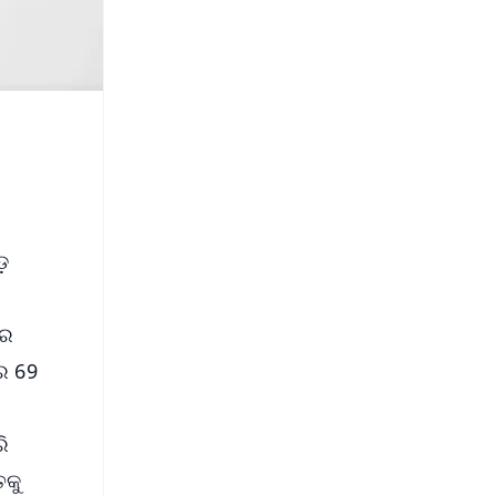
ଡ଼
ତର
ିର 69
ି
ତକୁ