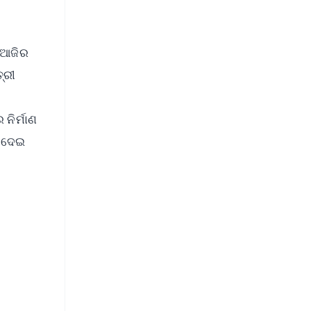
ବ ଆଜିର
୍ରୀ
ନିର୍ମାଣ
ା ଦେଇ
FREE
⭐