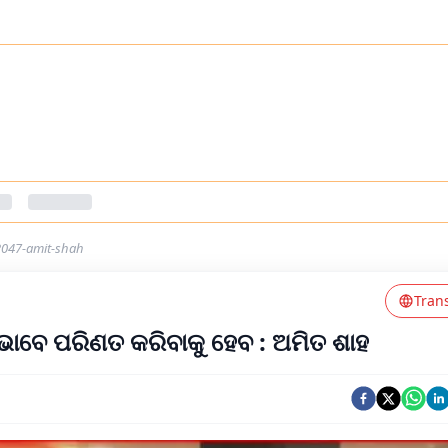
2047-amit-shah
Tran
 ଭାବେ ପରିଣତ କରିବାକୁ ହେବ : ଅମିତ ଶାହ