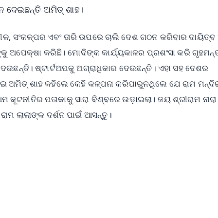
ନ ଦେଇଛନ୍ତି ଅମିତ୍ ଶାହ।
, ଶୀଳ, ସଂକଳ୍ପର ଏବଂ ତାରି ଉପରେ ଚାଲି ଦେଶ ଗଠନ କରିବାର ଦାୟିତ୍
୍କୁ ଅପେକ୍ଷା କରିଛି। ମୋଦିଙ୍କ କାର୍ଯ୍ୟକାଳର ପ୍ରଶଂସା କରି ଗୃହମନ୍ତ
େଉଛନ୍ତି। ଷ୍ଟାର୍ଟଅପକୁ ଅଗ୍ରାଧିକାର ଦେଉଛନ୍ତି। ଏହା ସହ ଦେଶର
େଇ ଅମିତ୍ ଶାହ କହିଲେ କେହି କଳ୍ପନା କରିପାରୁନଥିଲେ ଯେ ରାମ ମନ୍ଦିର 
ମ କୂଟନୀତିର ପତାକାକୁ ସାରା ବିଶ୍ବରେ ଉଡ଼ାଇଲା। ଜୟ ଶ୍ରୀରାମ ନାର
ାମ ଲାଲାଙ୍କ ଦର୍ଶନ ପାଇଁ ଆସନ୍ତୁ।
✨
📺 Live TV and Breaking News
⭐
⭐
⭐
⭐
4.8 Rating