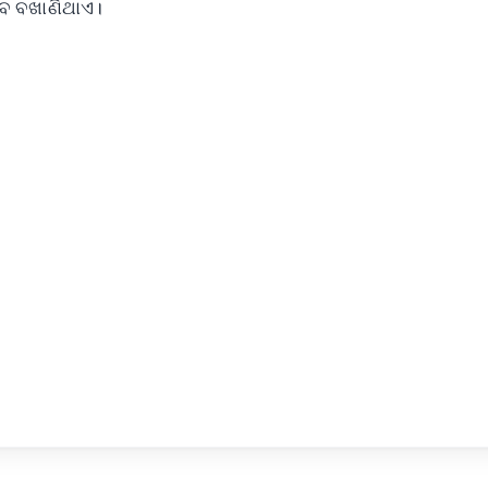
ବ ବଖାଣିଥାଏ।
✨
📺 Live TV and Breaking News
⭐
⭐
⭐
⭐
4.8 Rating
50K+ Download
OS - Scan QR