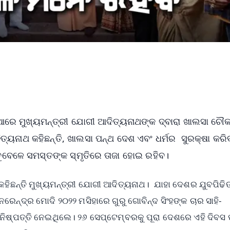
ଆରେ ମୁଖ୍ୟମନ୍ତ୍ରୀ ଯୋଗୀ ଆଦିତ୍ୟନାଥଙ୍କ ଦ୍ବାରା ଖାଲସା ଚୌ
୍ୟନାଥ କହିଛନ୍ତି, ଖାଲସା ପନ୍ଥ ଦେଶ ଏବଂ ଧର୍ମର ସୁରକ୍ଷା କରି
 ସବୁବେଳେ ସମସ୍ତଙ୍କ ସ୍ମୃତିରେ ତାଜା ହୋଇ ରହିବ।
ହିଛନ୍ତି ମୁଖ୍ୟମନ୍ତ୍ରୀ ଯୋଗୀ ଆଦିତ୍ୟନାଥ। ଯାହା ଦେଶର ଯୁବପିଢିଙ
ନ୍ଦ୍ର ମୋଦି ୨୦୨୨ ମସିହାରେ ଗୁରୁ ଗୋବିନ୍ଦ ସିଂହଙ୍କ ଚାର ସାହି-
 ନିଷ୍ପତ୍ତି ନେଇଥିଲେ। ୨୬ ସେପ୍ଟେମ୍ବରକୁ ପୂରା ଦେଶରେ ଏହି ଦିବସ