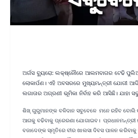
ଅର୍ଗସ ବ୍ୟୁରୋ: ଲକ୍ଷ୍ନୌରେ ଆଲମବାଗର ଟେଢି ପୁଲି
ଲୋକାର୍ପଣ। ଏହି ଅବସରରେ ମୁଖ୍ୟମନ୍ତ୍ରୀ ଯୋଗୀ ଆଦିତ
ଲଗାତାର ଅଗ୍ରଣୀ ଭୂମିକା ନିର୍ବାହ କରି ଆସିଛି। ଯାହା
ଶିଖ୍ ଗୁରୁମାନଙ୍କ ବଳିଦାନ ସବୁବେଳେ ମନେ ରହିବ ବୋଲି କ
ଆଗକୁ ବଢିବାକୁ ପ୍ରେରଣା ଯୋଗାଇବ। ପ୍ରଧାନମନ୍ତ୍ରୀ ନରେ
ବଜାଦେଙ୍କ ସ୍ମୃତିରେ ବୀର ଖାଲସା ଦିବସ ପାଳନ କରିବାକୁ