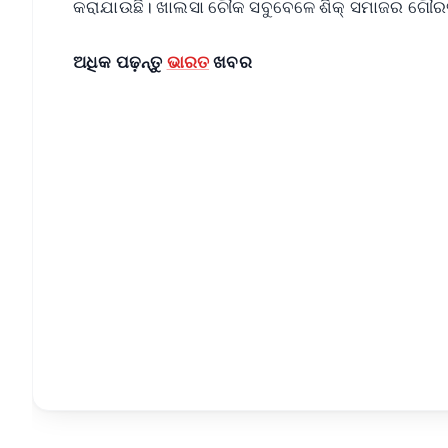
କରାଯାଉଛି। ଖାଲସା ଚୌକ ସବୁବେଳେ ଶିକ୍ ସମାଜର ଗୌର
ଅଧିକ ପଢ଼ନ୍ତୁ
ଭାରତ
ଖବର
📱 Get Argus News App
📰 60 Word News
🎬 Argus Podcast
🔔 Free Notification Alerts
Download Free:
Android - Scan QR
i