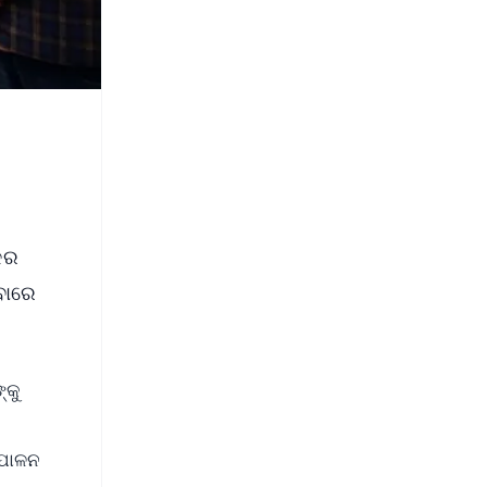
କର
ବାରେ
୍କୁ
 ପାଳନ