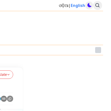
ଓଡ଼ିଆ
|
English
slate