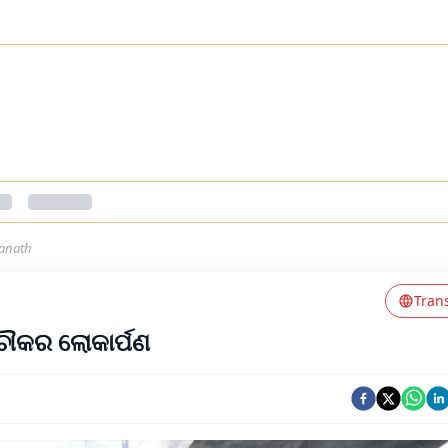
yanath
Tran
ଚୌକର ଲୋକାର୍ପଣ