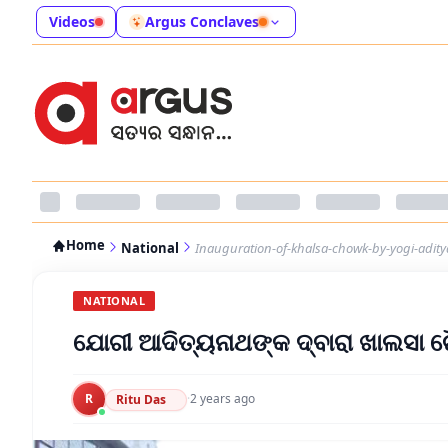
Videos
Argus Conclaves
Home
National
Inauguration-of-khalsa-chowk-by-yogi-adit
NATIONAL
ଯୋଗୀ ଆଦିତ୍ୟନାଥଙ୍କ ଦ୍ବାରା ଖାଲସା 
R
·
2 years ago
Ritu Das