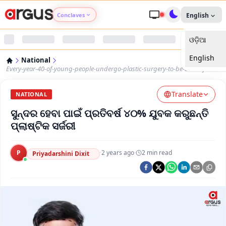
Conclaves
English
ଓଡ଼ିଆ
Argus Agri Vikas
English
National
Argus Nari Shakti
Every-year-40-of-young-people-undergo-plastic-surgery-to-be-beautiful
Translate
Argus Education Next
NATIONAL
ସୁନ୍ଦର ହେବା ପାଇଁ ପ୍ରତିବର୍ଷ ୪୦% ଯୁବକ କରୁଛନ୍ତି
Argus Health Connect
ପ୍ଲାଷ୍ଟିକ ସର୍ଜରୀ
Argus Swaad Odisha
P
·
2 years ago
·
2
min read
Priyadarshini Dixit
Argus Chalo Dekhein Apna Desh