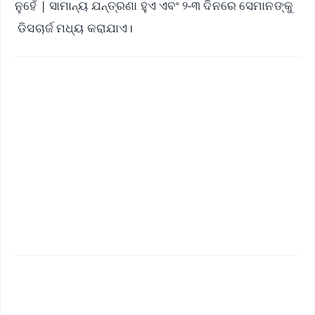
ନୁହେଁ | ସାମାନ୍ୟ ଯନ୍ତ୍ରଣା ହୁଏ ଏବଂ ୨-୩ ଦିନରେ ସେମାନଙ୍କୁ
ଡିସଚାର୍ଜ ମଧ୍ୟ କରାଯାଏ।
✨
📱 Get Argus News App