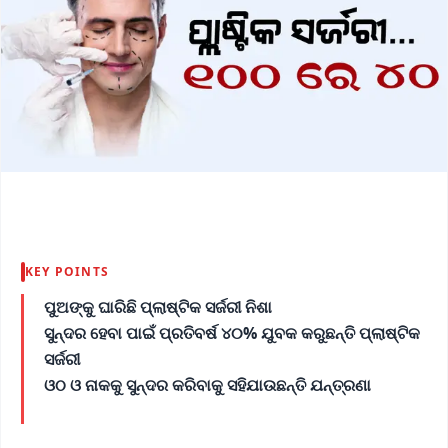
KEY POINTS
ପୁଅଙ୍କୁ ଘାରିଛି ପ୍ଲାଷ୍ଟିକ ସର୍ଜରୀ ନିଶା
ସୁନ୍ଦର ହେବା ପାଇଁ ପ୍ରତିବର୍ଷ ୪୦% ଯୁବକ କରୁଛନ୍ତି ପ୍ଲାଷ୍ଟିକ
ସର୍ଜରୀ
ଓଠ ଓ ନାକକୁ ସୁନ୍ଦର କରିବାକୁ ସହିଯାଉଛନ୍ତି ଯନ୍ତ୍ରଣା