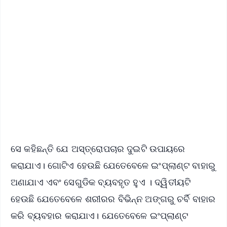
📰 60 Word News
🎬 Argus Podcast
📺 Live TV and Breaking News
🔔 Free Notification Alerts
Download Free:
Android - Scan QR
iOS - Scan QR
ସେ କହିଛନ୍ତି ଯେ ଅସ୍ତ୍ରୋପଚାର ଦୁଇଟି ଉପାୟରେ
କରାଯାଏ। ଗୋଟିଏ ହେଉଛି ଯେତେବେଳେ ଇଂପ୍ଲାଣ୍ଟ ବାହାରୁ
ଅଣାଯାଏ ଏବଂ ସେଗୁଡିକ ବ୍ୟବହୃତ ହୁଏ । ଦ୍ୱିତୀୟଟି
ହେଉଛି ଯେତେବେଳେ ଶରୀରର ବିଭିନ୍ନ ଅଙ୍ଗରୁ ଚର୍ବି ବାହାର
କରି ବ୍ୟବହାର କରାଯାଏ। ଯେତେବେଳେ ଇଂପ୍ଲାଣ୍ଟ