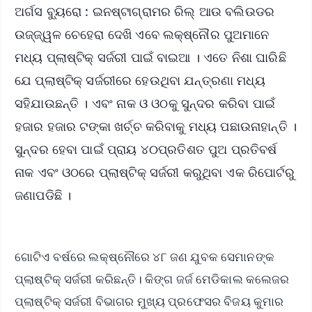
ଅର୍ଗସ ବ୍ୟୁରୋ : ଇନଷ୍ଟାଗ୍ରାମର ରିଲ୍ ଆଉ ବଲିଉଡର
ଉଜ୍ଜ୍ୱଳ ଚେହେରା ଦେଖି ଏବେ ଲକ୍ଷ୍ନୌର ପୁଅମାନେ
ମଧ୍ୟ ପ୍ଲାଷ୍ଟିକ୍ ସର୍ଜରୀ ପାଇଁ ବାଇଆ । ଏତେ ନିଶା ଘାରିଛି
ଯେ ପ୍ଲାଷ୍ଟିକ୍ ସର୍ଜରୀରେ ହେଉଥିବା ଯନ୍ତ୍ରଣା ମଧ୍ୟ
ସହିଯାଉଛନ୍ତି । ଏବଂ ନାକ ଓ ଓଠକୁ ସୁନ୍ଦର କରିବା ପାଇଁ
ହଜାର ହଜାର ଟଙ୍କା ଖର୍ଚ୍ଚ କରିବାକୁ ମଧ୍ୟ ପଛାଉନାହାନ୍ତି ।
ସୁନ୍ଦର ହେବା ପାଇଁ ପ୍ରାୟ ୪୦ପ୍ରତିଶତ ପୁଅ ପ୍ରତିବର୍ଷ
ନାକ ଏବଂ ଓଠରେ ପ୍ଲାଷ୍ଟିକ୍ ସର୍ଜରୀ କରୁଥିବା ଏକ ରିପୋର୍ଟରୁ
ଜଣାପଡିଛି ।
ଗୋଟିଏ ବର୍ଷରେ ଲକ୍ଷ୍ନୌରେ ୪୮ ଜଣ ଯୁବକ ସେମାନଙ୍କ
ପ୍ଲାଷ୍ଟିକ୍ ସର୍ଜରୀ କରିଛନ୍ତି। କିଙ୍ଗ ଜର୍ଜ ମେଡିକାଲ କଲେଜର
ପ୍ଲାଷ୍ଟିକ୍ ସର୍ଜରୀ ବିଭାଗର ମୁଖ୍ୟ ପ୍ରଫେସର ବିଜୟ କୁମାର