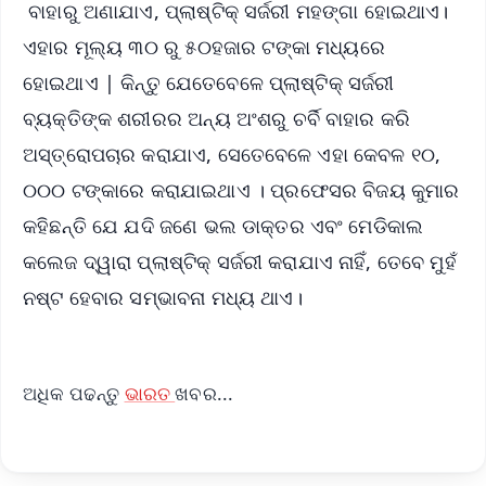
ବାହାରୁ ଅଣାଯାଏ, ପ୍ଲାଷ୍ଟିକ୍ ସର୍ଜରୀ ମହଙ୍ଗା ହୋଇଥାଏ।
ଏହାର ମୂଲ୍ୟ ୩୦ ରୁ ୫୦ହଜାର ଟଙ୍କା ମଧ୍ୟରେ
ହୋଇଥାଏ | କିନ୍ତୁ ଯେତେବେଳେ ପ୍ଲାଷ୍ଟିକ୍ ସର୍ଜରୀ
ବ୍ୟକ୍ତିଙ୍କ ଶରୀରର ଅନ୍ୟ ଅଂଶରୁ ଚର୍ବି ବାହାର କରି
ଅସ୍ତ୍ରୋପଚାର କରାଯାଏ, ସେତେବେଳେ ଏହା କେବଳ ୧୦,
୦୦୦ ଟଙ୍କାରେ କରାଯାଇଥାଏ । ପ୍ରଫେସର ବିଜୟ କୁମାର
କହିଛନ୍ତି ଯେ ଯଦି ଜଣେ ଭଲ ଡାକ୍ତର ଏବଂ ମେଡିକାଲ
କଲେଜ ଦ୍ୱାରା ପ୍ଲାଷ୍ଟିକ୍ ସର୍ଜରୀ କରାଯାଏ ନାହିଁ, ତେବେ ମୁହଁ
ନଷ୍ଟ ହେବାର ସମ୍ଭାବନା ମଧ୍ୟ ଥାଏ।
ଅଧିକ ପଢନ୍ତୁ
ଭାରତ
ଖବର...