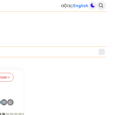
ଓଡ଼ିଆ
|
English
slate