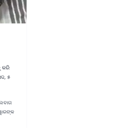
 କରି
ମଦ, ୫
ିଲବାଗ
ନୱାରଙ୍କ