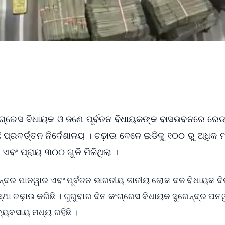
କଂଗ୍ରେସ ବିଧାୟକ ଓ ଜଣେ ପୂର୍ବତନ ବିଧାୟକଙ୍କ ବାସଭବନରେ ରେଡ୍
 ପ୍ରବର୍ତ୍ତନ ନିର୍ଦେଶାଳୟ । ଚଢ଼ାଉ ବେଳେ ଇଡିକୁ ୧୦୦ ରୁ ଅଧିକ 
ବଂ ପ୍ରାୟ ୩୦୦ ଗୁଳି ମିଳିଥିଲା ।
୍ଦର ପାନୱାର ଏବଂ ପୂର୍ବତନ ଭାରତୀୟ ଜାତୀୟ ଲୋକ ଦଳ ବିଧାୟକ ଦ
ଥା ଚଢ଼ାଉ କରିଛି । ଗୁରୁବାର ଦିନ କଂଗ୍ରେସ ବିଧାୟକ ସୁରେନ୍ଦ୍ର ପ
୍ୟବସାୟ ମଧ୍ୟ ରହିଛି ।