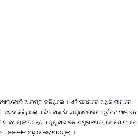
✨
📺 Live TV and Breaking News
⭐
⭐
⭐
⭐
4.8 Rating
50K+ Download
OS - Scan QR
ି ଖୋଜାଖୋଜି ଆରମ୍ଭ କରିଥିଲେ । ଏହି ସମୟରେ ଅଧିକାରୀମାନେ
ଇଲ ଜବତ କରିଥିଲେ । ଦିଲବାଗ ସିଂ ଯମୁନାନଗରର ପୂର୍ବତନ ଆଇଏ
 ବିଧାୟକ ଅଟନ୍ତି । ଗୁରୁବାର ଦିନ ଯମୁନାନଗର, ସୋନିପାଟ, ମୋ
ରେ ଏକକାଳୀନ ଚଢ଼ାଉ କରାଯାଇଥିଲା ।