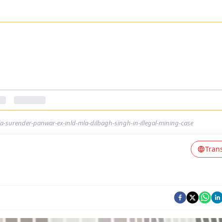
a-surender-panwar-ex-inld-mla-dilbagh-singh-in-illegal-mining-case
Tran