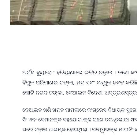
ଅର୍ଗସ ବ୍ୟୁରୋ : ହରିୟାଣାରେ ଇଡିର ଚଢ଼ାଉ । ଜଣେ 
ବିପୁଳ ପରିମାଣର ଟଙ୍କା, ମଦ ଏବଂ ବନ୍ଧୁକ ଜବତ କରିଛି
କୋଟି ନଗଦ ଟଙ୍କା, ବେଆଇନ ବିଦେଶୀ ଅସ୍ତ୍ରଶସ୍ତ୍ର ଏ
ବେଆଇନ ଖଣି ଖନନ ମାମଲାରେ କଂଗ୍ରେସ ବିଧାୟକ ସୁରେନ
ସିଂ ଏବଂ ସେମାନଙ୍କ ସହଯୋଗୀଙ୍କ ଘରେ ତଦନ୍ତକାରୀ ସଂସ୍
ଘରେ ଚଢ଼ାଉ ଆରମ୍ଭ ହୋଇଥିଲା । ପନୱାରଙ୍କ ମାଇନିଂ ବ