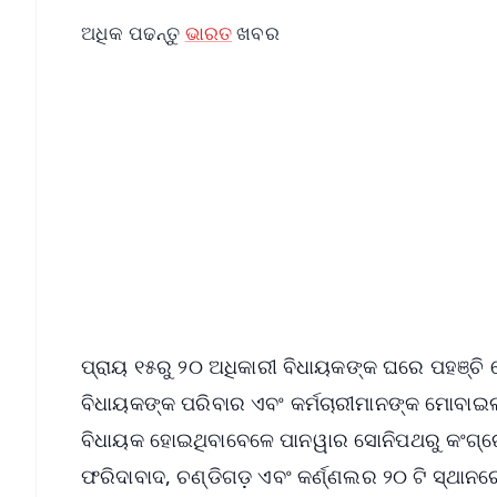
ଅଧିକ ପଢନ୍ତୁ
ଭାରତ
ଖବର
📱 Get Argus News App
📰 60 Word News
🎬 Argus Podcast
🔔 Free Notification Alerts
Download Free:
Android - Scan QR
i
ପ୍ରାୟ ୧୫ରୁ ୨୦ ଅଧିକାରୀ ବିଧାୟକଙ୍କ ଘରେ ପହଞ୍ଚ
ବିଧାୟକଙ୍କ ପରିବାର ଏବଂ କର୍ମଚାରୀମାନଙ୍କ ମୋବା
ବିଧାୟକ ହୋଇଥିବାବେଳେ ପାନୱାର ସୋନିପଥରୁ କଂଗ୍ରେସ
ଫରିଦାବାଦ, ଚଣ୍ଡିଗଡ଼ ଏବଂ କର୍ଣ୍ଣଲର ୨୦ ଟି ସ୍ଥାନ