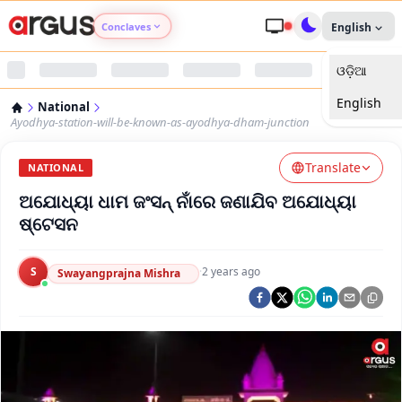
Conclaves
English
ଓଡ଼ିଆ
Argus Agri Vikas
English
National
Argus Nari Shakti
Ayodhya-station-will-be-known-as-ayodhya-dham-junction
Translate
Argus Education Next
NATIONAL
ଅଯୋଧ୍ୟା ଧାମ ଜଂସନ୍ ନାଁରେ ଜଣାଯିବ ଅଯୋଧ୍ୟା
Argus Health Connect
ଷ୍ଟେସନ
Argus Swaad Odisha
S
·
2 years ago
Swayangprajna Mishra
Argus Chalo Dekhein Apna Desh