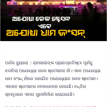
ଅର୍ଗସ ବ୍ୟୁରୋ : ରାମଲାଲାଙ୍କ ପ୍ରାଣପ୍ରତିଷ୍ଠା ପୂର୍ବରୁ
ବଦଳିଲା ଅଯୋଧ୍ୟା ରେଳ ଷ୍ଟେସନର ନାଁ। ଏବେ ଅଯୋଧ୍ୟା
ଧାମ ଜଂସନ୍ ନାଁରେ ଜଣାଯିବ ଅଯୋଧ୍ୟାର ରେଳ ଷ୍ଟେସନ।
ଏହାସହ ଷ୍ଟେସନର ନବକଳେବର ହୋଇଛି। ମନ୍ଦିର
ସ୍ବରୂପରେ ଏହାର ପୁନଃନିର୍ମାଣ କରାଯାଇଛି।