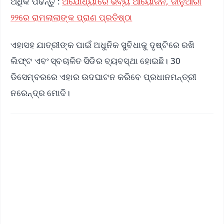
ଅଧିକ ପଢନ୍ତୁ :
ଅଯୋଧ୍ୟାରେ ଭବ୍ୟ ଆୟୋଜନ, ଜାନୁଆରୀ
୨୨ରେ ରାମଲାଲାଙ୍କ ପ୍ରାଣ ପ୍ରତିଷ୍ଠା
ଏହାସହ ଯାତ୍ରୀଙ୍କ ପାଇଁ ଅଧୁନିକ ସୁବିଧାକୁ ଦୃଷ୍ଟିରେ ରଖି
ଲିଫ୍ଟ ଏବଂ ସ୍ବଚାଳିତ ସିଡିର ବ୍ୟବସ୍ଥା ହୋଇଛି। 30
ଡିସେମ୍ବରରେ ଏହାର ଉଦଘାଟନ କରିବେ ପ୍ରଧାନମନ୍ତ୍ରୀ
ନରେନ୍ଦ୍ର ମୋଦି।