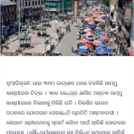
ନୂଆଦିଲ୍ଲୀ: ଧାରା ୩୭୦ ଉଚ୍ଛେଦ ପରେ ବଦଳିଛି ଜାମ୍ମୁ
କାଶ୍ମୀରର ଚିତ୍ର । ଏବେ କେନ୍ଦ୍ର ଶାସିତ ଅଞ୍ଚଳ ଜମ୍ମୁ
କାଶ୍ମୀରରେ ବିକାଶକୁ ମିଳିଛି ଗତି । ବିକଶିତ ଭାରତ
ଗଠନରେ ଯୋଗଦାନ ଦେଉଛନ୍ତି ପ୍ରତିଟି ଅଞ୍ଚଳବାସୀ ।
ସେପଟେ ଶ୍ରୀନଗରକୁ ସ୍ମାର୍ଟ କରିବା ପାଇଁ ଚାଲିଛି ଜୋରଦାର
ପ୍ରୟାସ । ସୌନ୍ଦର୍ଯ୍ୟକରଣ ସହ ବିଭିନ୍ନ ସ୍ଥାନରେ ଚାଲିଛି