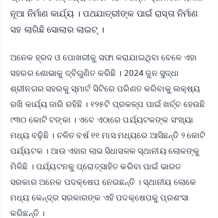
ନୂଆ ନିର୍ମାଣ କାର୍ଯ୍ୟ । ପଥଯାତ୍ରୀଙ୍କ ପାଇଁ ରାସ୍ତା ନିର୍ମାଣ
ସହ ଲାଗିଛି ସୋଲାର ଲାଇଟ୍‌ ।
ଅନେକ ହ୍ରଦ ଓ ପୋଖରୀକୁ ସଫା କରାଯାଇଥିବା ବେଳେ ଏହା
ସହରର ଶୋଭାକୁ ଦ୍ବିଗୁଣିତ କରିଛି । 2024 ଜୁନ ସୁଦ୍ଧା
ଶ୍ରୀନଗର ସହରକୁ ସ୍ମାର୍ଟ ସିଟିରେ ପରିଣତ କରିବାକୁ ଲକ୍ଷ୍ୟ
ରଖି କାର୍ଯ୍ୟ ଜାରି ରହିଛି । ୧୨୫ଟି ପ୍ରକଳ୍ପ ପାଇଁ ଖର୍ଚ୍ଚ ହେଉଛି
୯୩୦ କୋଟି ଟଙ୍କା । ଏବେ ଏଠାରେ ପର୍ଯ୍ୟଟକଙ୍କ ସଂଖ୍ୟା
ମଧ୍ୟ ବଢ଼ିଛି । ଚଳିତ ବର୍ଷ ୧୧ ମାସ ମଧ୍ୟରେ ଆସିଛନ୍ତି ୨ କୋଟି
ପର୍ଯ୍ୟଟକ । ଆଉ ଏହାର ଲାଭ ସିଧାସଳକ ସ୍ଥାନୀୟ ଲୋକଙ୍କୁ
ମିଳିଛି । ପର୍ଯ୍ୟଟନକୁ ପ୍ରୋତ୍ସାହିତ କରିବା ପାଇଁ ଭାରତ
ସରକାର ଅନେକ ପଦକ୍ଷେପ ନେଇଛନ୍ତି । ସ୍ଥାନୀୟ ଲୋକେ
ମଧ୍ୟ କେନ୍ଦ୍ର ସରକାରଙ୍କ ଏହି ପଦକ୍ଷେପକୁ ପ୍ରଶଂସା
କରିଛନ୍ତି ।