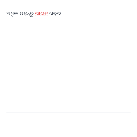
ଅଧିକ ପଢନ୍ତୁ
ଭାରତ
ଖବର