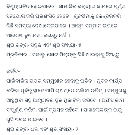
ବିଶୃଙ୍ଖଳିତ ହୋଇପାରେ । ସାମାଜିକ କଲ୍ୟାଣ କାମରେ ପୂର୍ଣ୍ଣ
ସହଯୋଗ କରି ପ୍ରଶଂସିତ ହେବେ । ଗୃହସୀମାକୁ କେନ୍ଦ୍ରକରି
କିଛି ସମସ୍ୟା ଦେଖାଦେଇପାରେ । ଆତ୍ମ ସମ୍ମାନ ଉପରେ
ଆପୋଷ ବୁଝାମଣା କରନ୍ତୁ ନାହିଁ ।
ଶୁଭ ରଙ୍ଗ- ସବୁଜ ଏବଂ ଶୁଭ ସଂଖ୍ୟା- ୫
ପ୍ରତିକାର – ସକାଳୁ ଛୋଟ ପିଲାଙ୍କୁ କିଛି ଖାଇବାକୁ ଦିଅନ୍ତୁ
କର୍କଟ-
ପାରିବାରିକ ଚାପର ସମ୍ମୁଖୀନ ହେବାକୁ ପଡିବ । ନୂତନ କାର୍ଯ୍ୟ
କରିବା ପୂର୍ବରୁ ହାତେ ମାପି ଚାଖଣ୍ଡେ ଚାଲିବା ଉଚିତ୍ । ସମ୍ମୁଖକୁ
ଆସୁଥିବା ସବୁ ଆହ୍ୱାନର ଦୃଢ ମୁକାବିଲା କରିବେ । ଅଫିସ କାମ
ସଂପୂର୍ଣ୍ଣ କରିବା ପାଇଁ ବ୍ୟସ୍ତ ରହିବେ । ପାଖଲୋକଙ୍କ ଠାରୁ
ଖୁସି ଖବର ପାଇବେ ।
ଶୁଭ ରଙ୍ଗ- ଧଳା ଏବଂ ଶୁଭ ସଂଖ୍ୟା- ୨