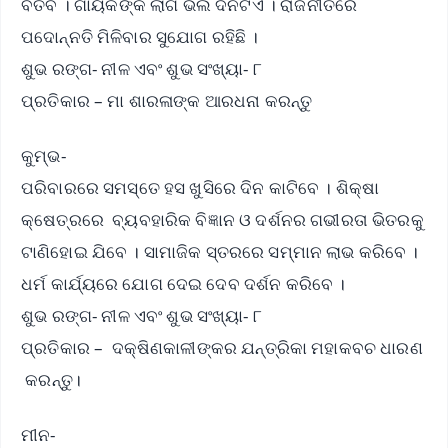
ବିତିବ । ଗାୟକଙ୍କ ଲାଗି ଭଲ ଦିନଟିଏ । ରାଜନୀତିରେ
ପଦୋନ୍ନତି ମିଳିବାର ସୁଯୋଗ ରହିଛି ।
ଶୁଭ ରଙ୍ଗ- ନୀଳ ଏବଂ ଶୁଭ ସଂଖ୍ୟା- ୮
ପ୍ରତିକାର – ମା ଶାରଳାଙ୍କ ଆରଧନା କରନ୍ତୁ
କୁମ୍ଭ-
ପରିବାରରେ ସମସ୍ତେ ହସ ଖୁସିରେ ଦିନ କାଟିବେ । ଶିକ୍ଷା
କ୍ଷେତ୍ରରେ ବ୍ୟବହାରିକ ବିଜ୍ଞାନ ଓ ଦର୍ଶନର ଗଭୀରତା ଭିତରକୁ
ଟାଣିହୋଇ ଯିବେ । ସାମାଜିକ ସ୍ତରରେ ସମ୍ମାନ ଲାଭ କରିବେ ।
ଧର୍ମ କାର୍ଯ୍ୟରେ ଯୋଗ ଦେଇ ଦେବ ଦର୍ଶନ କରିବେ ।
ଶୁଭ ରଙ୍ଗ- ନୀଳ ଏବଂ ଶୁଭ ସଂଖ୍ୟା- ୮
ପ୍ରତିକାର – ଦକ୍ଷିଣକାଳୀଙ୍କର ଯନ୍ତ୍ରିକା ମହାକବଚ ଧାରଣ
କରନ୍ତୁ।
ମୀନ-