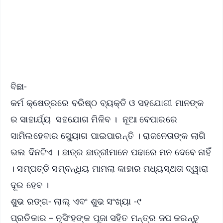
Download Free:
Android - Scan QR
iOS - Scan QR
ବିଛା-
କର୍ମ କ୍ଷେତ୍ରରେ ବରିଷ୍ଠ ବ୍ୟକ୍ତି ଓ ସହଯୋଗୀ ମାନଙ୍କ
ର ସାହାର୍ଯ୍ୟ ସହଯୋଗ ମିଳିବ । ନୂଆ ବେପାରରେ
ସାମିଲହେବାର ସ୍ୟୁୋଗ ପାଇପାରନ୍ତି । ରାଜନେତାଙ୍କ ଲାଗି
ଭଲ ଦିନଟିଏ । ଛାତ୍ର ଛାତ୍ରୀମାନେ ପଢାରେ ମନ ଦେବେ ନାହିଁ
। ସମ୍ପତ୍ତି ସମ୍ବନ୍ଧିୟ ମାମଲା କାହାର ମଧ୍ୟସ୍ଥତା ଦ୍ୱାରା
ଦୂର ହେବ ।
ଶୁଭ ରଙ୍ଗ- ଲାଲ୍ ଏବଂ ଶୁଭ ସଂଖ୍ୟା -୯
ପ୍ରତିକାର – ନୃସିଂହଙ୍କ ପୂଜା ସହିତ ମନ୍ତ୍ର ଜପ କରନ୍ତୁ