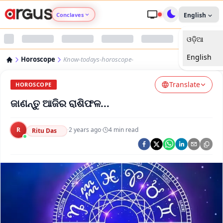
Conclaves
English
ଓଡ଼ିଆ
Argus Agri Vikas
English
Horoscope
Know-todays-horoscope-
Argus Nari Shakti
Translate
HOROSCOPE
Argus Education Next
ଜାଣନ୍ତୁ ଆଜିର ରାଶିଫଳ...
Argus Health Connect
R
·
2 years ago
·
4
min read
Ritu Das
Argus Swaad Odisha
Argus Chalo Dekhein Apna Desh