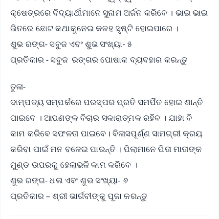
କ୍ଷେତ୍ରରେ ବିଦ୍ୟାର୍ଥୀମାନେ ସୁନାମ ଅର୍ଜନ କରିବେ । ଭାଇ ଭାଇ
ଭିତରେ ଛୋଟ କଥାକୁନେଇ କଳହ ସୃଷ୍ଟି ହୋଇପାରେ ।
ଶୁଭ ରଙ୍ଗ- ସବୁଜ ଏବଂ ଶୁଭ ସଂଖ୍ୟା- ୫
ପ୍ରତିକାର - ସବୁଜ ରଙ୍ଗର ପୋଷାକ ବ୍ୟବହାର କରନ୍ତୁ
ତୁଳା-
ଦାମ୍ପତ୍ୟ ସମ୍ପର୍କରେ ପରସ୍ପର ପ୍ରତି ସମର୍ପିତ ହୋଇ ଶାନ୍ତି
ପାଇବେ । ଆପଣଙ୍କ ବିଚାର ସକାରାତ୍ମକ ରହିବ । ଯାହା ବି
କାମ କରିବେ ସଫଳତା ପାଇବେ। ବିଳାସପୂର୍ଣ୍ଣ ସାମଗ୍ରୀ କ୍ରୟ
କରିବା ପାଇଁ ମନ ବଳେଇ ପାରନ୍ତି । ପିଲାମାନେ ପିତା ମାତାଙ୍କ
ମୁଣ୍ଡ ଉପରକୁ ହେଲାଭଳି କାମ କରିବେ ।
ଶୁଭ ରଙ୍ଗ- ଧଳା ଏବଂ ଶୁଭ ସଂଖ୍ୟା- ୬
ପ୍ରତିକାର – ଶ୍ରୀ ଭାର୍ଗବୀଙ୍କୁ ପୂଜା କରନ୍ତୁ