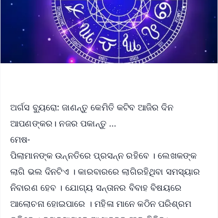
ଅର୍ଗସ ବ୍ୟୁରୋ: ଜାଣନ୍ତୁ କେମିତି କଟିବ ଆଜିର ଦିନ
ଆପଣଙ୍କର। ନଜର ପକାନ୍ତୁ ...
ମେଷ-
ପିଲାମାନଙ୍କ ଉନ୍ନତିରେ ପ୍ରସନ୍ନ ରହିବେ । ଲେଖକଙ୍କ
ଲାଗି ଭଲ ଦିନଟିଏ । କାରବାରରେ ଲାଗିରହିଥିବା ସମସ୍ୟାର
ନିବାରଣ ହେବ । ଯୋଗ୍ୟ ସନ୍ତାନର ବିବାହ ବିଷୟରେ
ଆଲୋଚନା ହୋଇପାରେ । ମହିଳା ମାନେ କଠିନ ପରିଶ୍ରମ