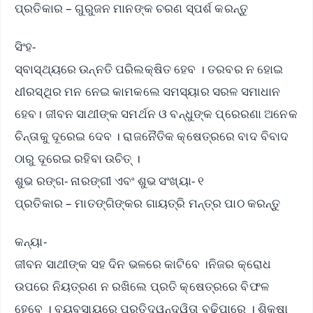
ପ୍ରତିକାର – ଗୁରୁଜନ ମାନଙ୍କ ଚରଣ ସ୍ପର୍ଶ କରନ୍ତୁ
ସିଂହ-
ସ୍ବାସ୍ଥ୍ୟରେ ଉନ୍ନତି ପରିଲକ୍ଷିତ ହେବ । ତରବର ନ ହୋଇ
ଧୀରସ୍ଥିର ମନ ନେଇ କାମକଲେ ସମସ୍ୟାର ସରଳ ସମାଧାନ
ହେବ। ଜୀବନ ସାଥୀଙ୍କ ସମର୍ଥନ ଓ ବନ୍ଧୁଙ୍କ ପ୍ରେରଣା ଅନେକ
ଚିନ୍ତାକୁ ଦୂରେଇ ଦେବ । ରାଜନୈତିକ କ୍ଷେତ୍ରରେ ବାଦ ବିବାଦ
ଠାରୁ ଦୂରେଇ ରହିବା ଉଚିତ୍ ।
ଶୁଭ ରଙ୍ଗ- ନାରଙ୍ଗୀ ଏବଂ ଶୁଭ ସଂଖ୍ୟା- ୧
ପ୍ରତିକାର – ମାତଙ୍ଗିଙ୍କର ଗାୟତ୍ରି ମନ୍ତ୍ର ପାଠ କରନ୍ତୁ
କନ୍ୟା-
ଜୀବନ ସାଥୀଙ୍କ ସହ ଦିନ ଭଳରେ କାଟିବେ ।ନିଜର କ୍ରୋଧ
ଉପରେ ନିୟତ୍ରଣ ନ ରଖିଲେ ପ୍ରତି କ୍ଷେତ୍ରରେ ବିଫଳ
ହେବେ । ବ୍ୟବସାୟରେ ପ୍ରତିଦ୍ୱନ୍ଦ୍ୱିତା ବଢିପାରେ । ଶିକ୍ଷା