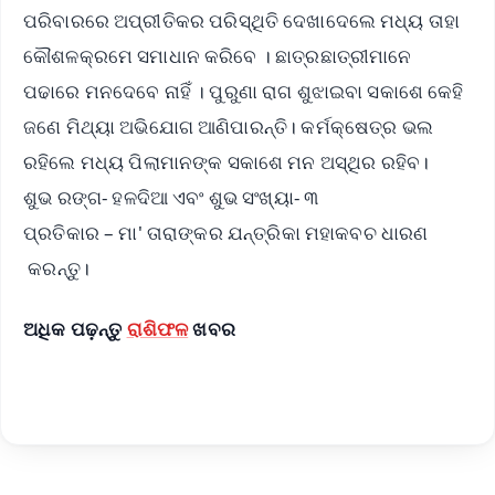
ପରିବାରରେ ଅପ୍ରୀତିକର ପରିସ୍ଥିତି ଦେଖାଦେଲେ ମଧ୍ୟ ତାହା
କୌଶଳକ୍ରମେ ସମାଧାନ କରିବେ । ଛାତ୍ରଛାତ୍ରୀମାନେ
ପଢାରେ ମନଦେବେ ନାହିଁ । ପୁରୁଣା ରାଗ ଶୁଝାଇବା ସକାଶେ କେହି
ଜଣେ ମିଥ୍ୟା ଅଭିଯୋଗ ଆଣିପାରନ୍ତି। କର୍ମକ୍ଷେତ୍ର ଭଲ
ରହିଲେ ମଧ୍ୟ ପିଲାମାନଙ୍କ ସକାଶେ ମନ ଅସ୍ଥିର ରହିବ।
ଶୁଭ ରଙ୍ଗ- ହଳଦିଆ ଏବଂ ଶୁଭ ସଂଖ୍ୟା- ୩
ପ୍ରତିକାର – ମା' ତାରାଙ୍କର ଯନ୍ତ୍ରିକା ମହାକବଚ ଧାରଣ
କରନ୍ତୁ।
ଅଧିକ ପଢ଼ନ୍ତୁ
ରାଶିଫଳ
ଖବର