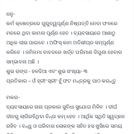
ଧନୁ-
କର୍ମ କ୍ଷେତ୍ରରେ ଗୁରୁତ୍ୱପୂର୍ଣ୍ଣ ନିଷ୍ପତ୍ତି ନେବା ଫଳରେ
ମନରେ ଥିବା କାମନା ପୂର୍ଣ୍ଣ ହେବ । ବ୍ୟବସାୟରେ ଆଶାଠୁ
ଅଧିକ ଲାଭ ପାଇବେ । ଅଫିସ୍ କାମ ଅତିଶୀଘ୍ର ସମ୍ପୂର୍ଣ୍ଣ
କରିବେ । ଜମିଜମା ବାବଦରେ ଖର୍ଚ୍ଚ ପରିମାଣ ଦିଗୁଣା ହେବାର
ସମ୍ଭାବନା ଅଛି ।
ଶୁଭ ରଙ୍ଗ - ହଳଦିଆ ଏବଂ ଶୁଭ ସଂଖ୍ୟା- ୩
ପ୍ରତିକାର – ଓଁ ହ୍ରୀଂ ସ୍ରୀଂ ହୁଁ ଫଟ ମନ୍ତ୍ରକୁ ପାଠ କରନ୍ତୁ
ମକର-
ବ୍ୟବସାୟରେ ନାନା ପ୍ରକାର ସୁବିଧା ସୁଯୋଗ ମିଳିବ । ଦୀର୍ଘ
ଦୀନରୁ ଲାଗିରହିଥିବା ଚିନ୍ତା କମ୍ ହେବ । ଆର୍ଥିକ ସ୍ଥିତି ସ୍ୱଚ୍ଛଳ
ରହିବ । ବନ୍ଧୁ ଓ ପରିବାର ଲୋକଙ୍କ ସହିତ ହସ ଖୁସିରେ ସମୟ