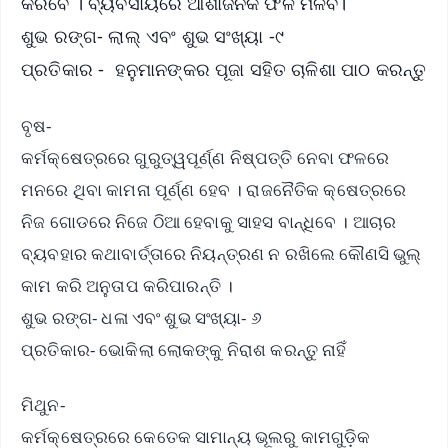
କରିବେ । ବ୍ୟବସାୟରେ ଆଶାଜନକ ଫଳ ମିଳିବ।
ଶୁଭ ରଙ୍ଗ- ଲାଲ୍ ଏବଂ ଶୁଭ ସଂଖ୍ୟା -୯
ପ୍ରତିକାର - ହନୁମାନଙ୍କର ପୂଜା ସହିତ ଚାଳିଶା ପାଠ କରନ୍ତୁ
ବୃଷ-
କର୍ମକ୍ଷେତ୍ରରେ ଗୁରୁତ୍ୱପୂର୍ଣ୍ଣ ନିଷ୍ପତ୍ତି ନେବା ଫଳରେ
ମନରେ ଥିବା କାମନା ପୂର୍ଣ୍ଣ ହେବ । ରାଜନୈତିକ କ୍ଷେତ୍ରରେ
ନିଜ ଗୋଡରେ ନିଜେ ଠିଆ ହେବାକୁ ସାହସ ବାନ୍ଧିବେ । ଆଚାର
ବ୍ୟବହାର କଥାବାର୍ତ୍ତାରେ ନିୟନ୍ତ୍ରଣ ନ ରଖିଲେ କୌଣସି ଭୁଲ୍
କାମ କରି ଅନୁତାପ କରିପାରନ୍ତି ।
ଶୁଭ ରଙ୍ଗ- ଧଳା ଏବଂ ଶୁଭ ସଂଖ୍ୟା- ୬
ପ୍ରତିକାର- ଭୋକିଲା ଲୋକଙ୍କୁ ନିରାଶ କରନ୍ତୁ ନାହିଁ
ମିଥୁନ-
କର୍ମକ୍ଷେତ୍ରରେ କେତେକ ସାମାନ୍ୟ ଭୂଲରୁ କାମଗୁଡ଼ିକ